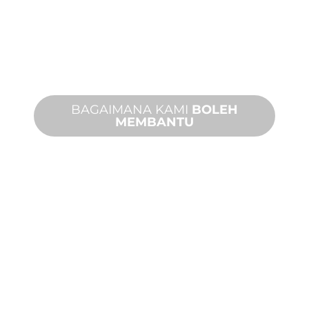
Daripada konsep kepada
pentauliahan, inovasi produk baharu
dan tersuai untuk memenuhi
keperluan reka bentuk dan prestasi
anda.
BAGAIMANA KAMI
BOLEH
MEMBANTU
PRODUK DAN
TEKNIKAL
SOKONGAN
Kami berdiri di belakang anda dan