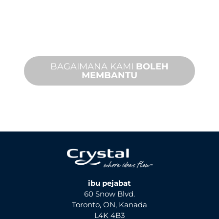
projek ciri air anda. Kami menawarkan
sokongan produk dengan masa
penyelesaian yang cepat dengan
kedua-dua perkhidmatan di tapak dan
jauh tersedia.
BAGAIMANA KAMI
BOLEH
MEMBANTU
ibu pejabat
60 Snow Blvd.
Toronto, ON, Kanada
L4K 4B3