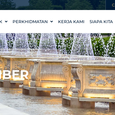
C
K
PERKHIDMATAN
KERJA KAMI
SIAPA KITA
REKA BENTUK CIRI AIR
KISAH KAM
WATERLAB™
NILAI KAMI
PRODUK DAN
TEMUI PA
SOKONGAN TEKNIKAL
KERJAYA
MBER