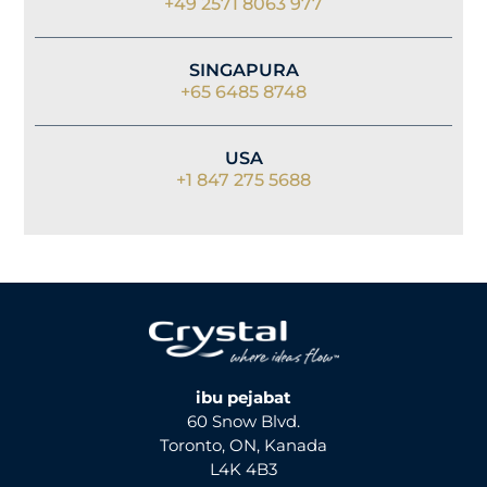
+49 2571 8063 977
SINGAPURA
+65 6485 8748
USA
+1 847 275 5688
ibu pejabat
60 Snow Blvd.
Toronto, ON, Kanada
L4K 4B3