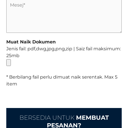
Muat Naik Dokumen
Jenis fail: pdf,dwg,jpg,png,zip | Saiz fail maksimum:
25mb
* Berbilang fail perlu dimuat naik serentak. Max 5
item
BERSEDIA UNTUK
MEMBUAT
PESANAN?