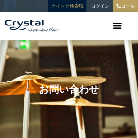
コ
へ
ログイン
クイック検索
コール
ン
ス
テ
キ
ン
ッ
ツ
プ
へ
ス
キ
ッ
プ
お問い合わせ