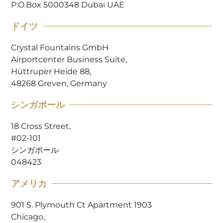
P.O.Box 5000348 Dubai UAE
ドイツ
Crystal Fountains GmbH
Airportcenter Business Suite,
Hüttruper Heide 88,
48268 Greven, Germany
シンガポール
18 Cross Street,
#02-101
シンガポール
048423
アメリカ
901 S. Plymouth Ct Apartment 1903
Chicago,