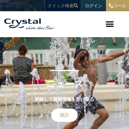
コ
へ
ログイン
クイック検索
コール
ン
ス
テ
キ
ン
ッ
ツ
プ
へ
ス
キ
ッ
プ
リソース
ニュース
登録して最新情報を受け取る
購読