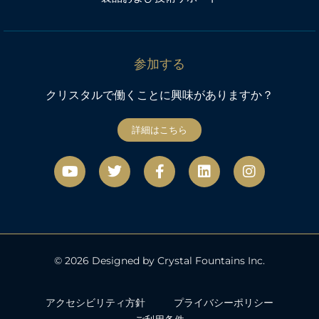
参加する
クリスタルで働くことに興味がありますか？
詳細はこちら
Y
ツ
フ
リ
イ
o
イ
ェ
ン
ン
u
ッ
イ
ク
ス
t
タ
ス
タ
u
ー
ブ
グ
b
ッ
ラ
e
ク
ム
© 2026 Designed by Crystal Fountains Inc.
アクセシビリティ方針
プライバシーポリシー