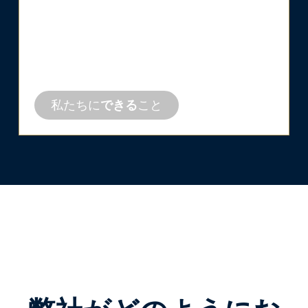
請負業者
向け
水まわりは技術次第。あらゆる問題に対応
する実用的なソリューションで、仕事を成
功させましょう。
私たちに
できる
こと