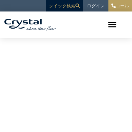
コ
へ
ログイン
クイック検索
コール
ン
ス
テ
キ
ン
ッ
ツ
プ
世界トップクラスの
水場の設
へ
ス
計と製造
私たちの仕事
お問い合わせ
キ
ッ
あなたと同じように投資している業界のパート
プ
ナーから。
エクスプロア