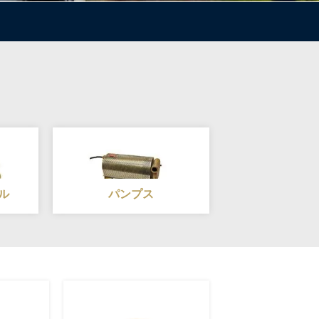
ル
パンプス