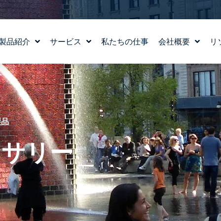
製品紹介
サービス
私たちの仕事
会社概要
リ
水場のデザイン
ストーリー
WATERLAB™
私たちの価値観
製品および技術サポート
チーム紹介
採用情報
製品
セサリー