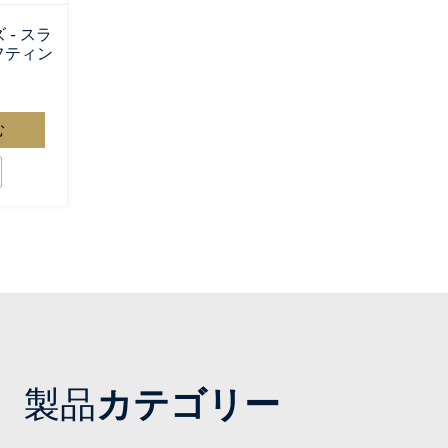
- スラ
フティン
む
製品
カテゴリー