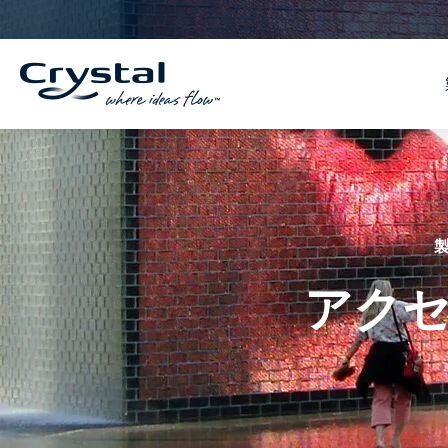
コ
へ
ン
ス
テ
キ
ン
ッ
ツ
プ
へ
ス
キ
ッ
プ
アク