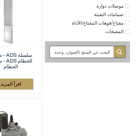
موصلات دوارة
صمامات التعبئة
مفتاح/فوهات المفتاح/الأداة
المضخات
سلسلة 
الحطام 
الحطام
اقرأ المزيد