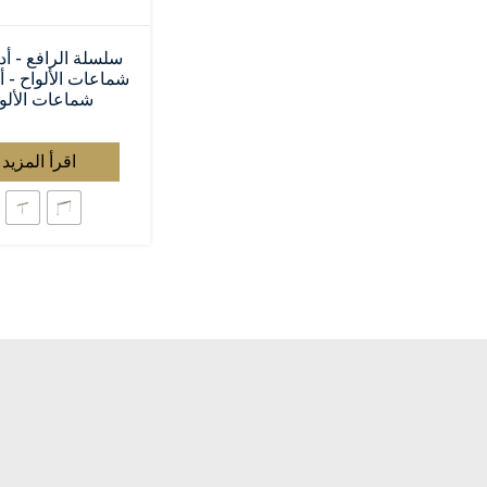
سلسلة الرافع - أد
شماعات الألواح - أ
شماعات الألو
اقرأ المزيد