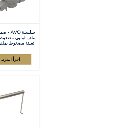
سلسلة AVQ 
بملف لولبي مضغوط
تعبئة مضغوط بملف
اقرأ المزيد