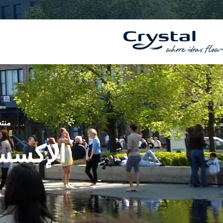
خطي
المحتوى
لى
لمحتوى
منتج
الإكسس