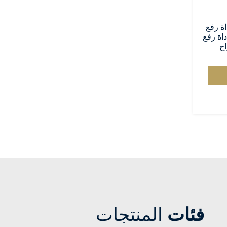
اة رفع
داة رفع
اح
فئات
المنتجات