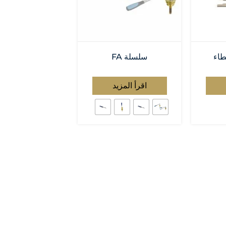
طاء
سلسلة FA
اقرأ المزيد