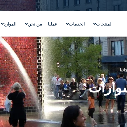
المنتجات
الخدمات
عملنا
من نحن
الموارد
تصميم معالم مائية
قصتنا
التعليم
ووترلاب ™WATERLAB
قيمنا
المدونة
المنتج والدعم الفني
تعرّف على الفريق
في الأخب
الوظائف
اتنا
وارات