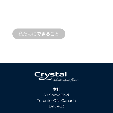
ジェクトを応援します。オンサイトとリモ
ートサービスの両方で、迅速なターンアラ
ウンドタイムで製品サポートを提供しま
す。
私たちに
できる
こと
本社
60 Snow Blvd.
Toronto, ON, Canada
L4K 4B3