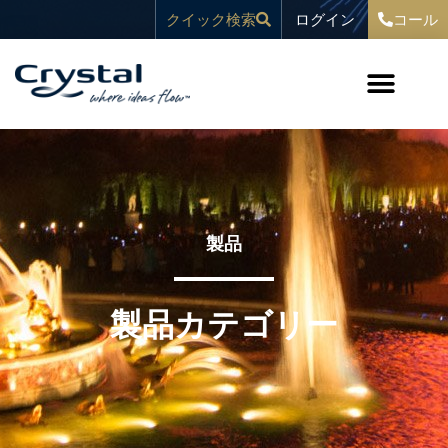
コ
へ
ログイン
クイック検索
コール
ン
ス
テ
キ
ン
ッ
ツ
プ
へ
ス
キ
ッ
プ
製品
製品カテゴリー