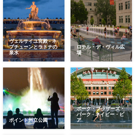
ヴェルサイユ宮殿 - ネ
プチューンとラトナの
ロテル・デ・ヴィル広
泉水
場
ポーク・ブラザーズ・
パーク - ネイビー・ピ
ポイント州立公園
ア