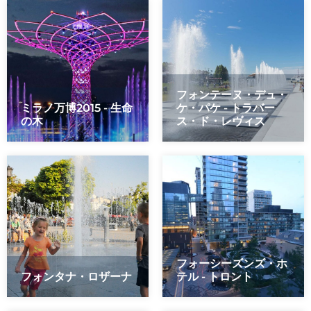
フォンテーヌ・デュ・
ミラノ万博2015 - 生命
ケ・パケ - トラバー
の木
ス・ド・レヴィス
フォーシーズンズ・ホ
フォンタナ・ロザーナ
テル - トロント