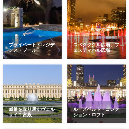
プライベート・レジデ
スペクタクル広場、フ
ンス・プール
ェスティバル広場
威厳を取り戻すヴェル
ルーズベルト・コレク
サイユ宮殿
ション・ロフト