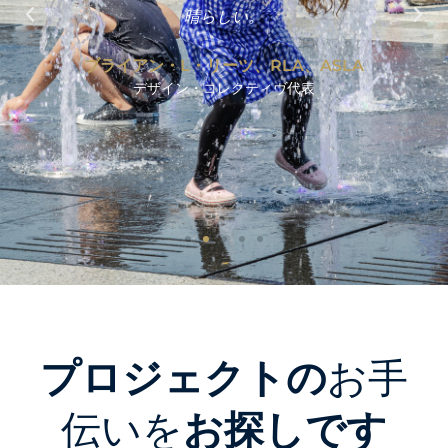
晴らしい。
ブライアン・L・リーツ、RLA、ASLA
デザイン・コレクティヴ代表
プロジェクトの
お手
伝いを
お探しです