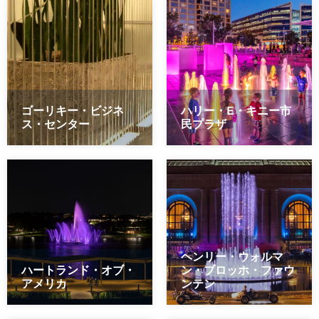
ゴーリキー・ビジネ
ハリー・E・キニー市
ス・センター
民プラザ
ヘンリー・ウォルマ
ハートランド・オブ・
ン・ブロッホ・ファウ
アメリカ
ンテン