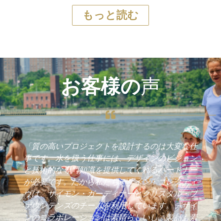
もっと読む
お客様の
声
「質の高いプロジェクトを設計するのは大変な仕
事です。水を扱う仕事には、デザインのビジョン
と技術的な専門知識を提供してくれるパートナー
が必要です。だから私たちデザイン・コレクティ
ヴは、サイモン・ガーディナーとクリスタル・フ
ァウンテンズのチームを利用しています。デザイ
ンのコラボレーションは素晴らしいし、製品も素