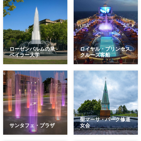
ローゼンバルムの泉 -
ロイヤル・プリンセス,
ベイラー大学
クルーズ客船
聖マーサ・パーク修道
サンタフェ・プラザ
女会