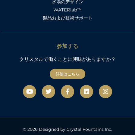
水場のデザイン
WATERlab™
製品および技術サポート
参加する
クリスタルで働くことに興味がありますか？
詳細はこちら
Y
ツ
フ
リ
イ
o
イ
ェ
ン
ン
u
ッ
イ
ク
ス
t
タ
ス
タ
u
ー
ブ
グ
b
ッ
ラ
e
ク
ム
© 2026 Designed by Crystal Fountains Inc.