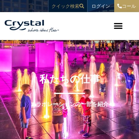
コ
へ
ログイン
クイック検索
コール
ン
ス
テ
キ
ン
ッ
ツ
プ
へ
ス
キ
ッ
プ
私たちの仕事
コラボレーションの一部を紹介