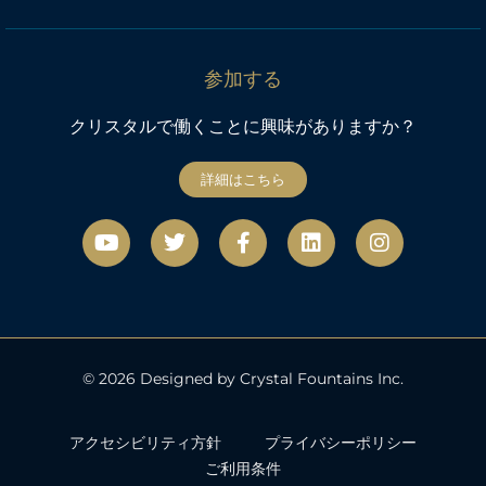
参加する
クリスタルで働くことに興味がありますか？
詳細はこちら
Y
ツ
フ
リ
イ
o
イ
ェ
ン
ン
u
ッ
イ
ク
ス
t
タ
ス
タ
u
ー
ブ
グ
b
ッ
ラ
e
ク
ム
© 2026 Designed by Crystal Fountains Inc.
アクセシビリティ方針
プライバシーポリシー
ご利用条件