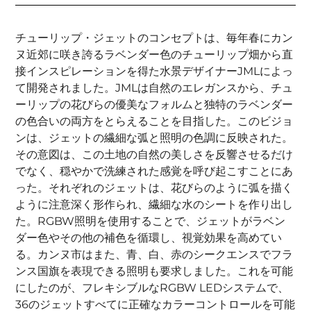
チューリップ・ジェットのコンセプトは、毎年春にカン
ヌ近郊に咲き誇るラベンダー色のチューリップ畑から直
接インスピレーションを得た水景デザイナーJMLによっ
て開発されました。JMLは自然のエレガンスから、チュ
ーリップの花びらの優美なフォルムと独特のラベンダー
の色合いの両方をとらえることを目指した。このビジョ
ンは、ジェットの繊細な弧と照明の色調に反映された。
その意図は、この土地の自然の美しさを反響させるだけ
でなく、穏やかで洗練された感覚を呼び起こすことにあ
った。それぞれのジェットは、花びらのように弧を描く
ように注意深く形作られ、繊細な水のシートを作り出し
た。RGBW照明を使用することで、ジェットがラベン
ダー色やその他の補色を循環し、視覚効果を高めてい
る。カンヌ市はまた、青、白、赤のシークエンスでフラ
ンス国旗を表現できる照明も要求しました。これを可能
にしたのが、フレキシブルなRGBW LEDシステムで、
36のジェットすべてに正確なカラーコントロールを可能