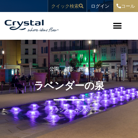
コ
へ
ログイン
クイック検索
コール
ン
ス
テ
キ
ン
ッ
ツ
プ
へ
ス
キ
ッ
プ
公園
、
都市
、
国際
ラベンダーの泉
フランス、カンヌ