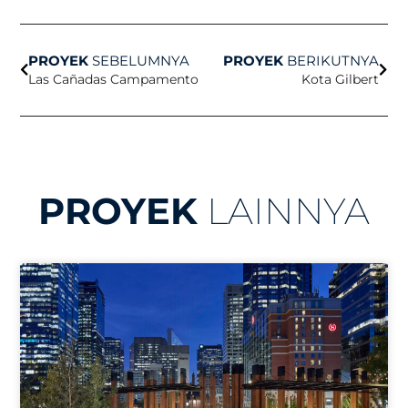
Sebelumnya
Beri
PROYEK
SEBELUMNYA
PROYEK
BERIKUTNYA
Las Cañadas Campamento
Kota Gilbert
PROYEK
LAINNYA