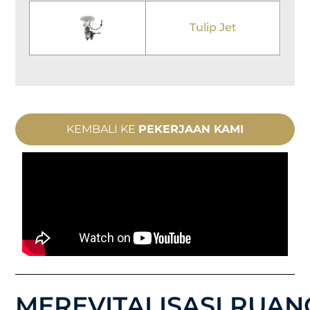
Tulip Jet
KEMBALI KE
PEKERJAAN KAMI
MEREVITALISASI RUAN