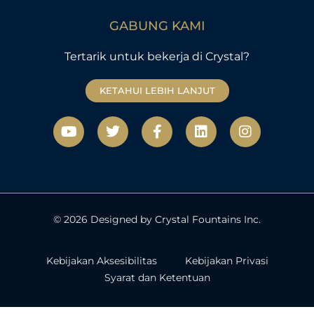
GABUNG KAMI
Tertarik untuk bekerja di Crystal?
KETAHUI LEBIH LANJUT
Y
T
F
L
I
o
w
a
i
n
u
i
c
n
s
t
t
e
k
t
u
t
b
e
a
b
e
o
d
g
e
r
o
i
r
k
n
a
© 2026 Designed by Crystal Fountains Inc.
-
m
f
Kebijakan Aksesibilitas
Kebijakan Privasi
Syarat dan Ketentuan