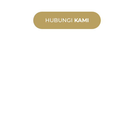
HUBUNGI
KAMI
MANUFAKTUR
KHUSUS
Dari konsep hingga komisioning,
inovasi produk baru dan khusus untuk
memenuhi kebutuhan desain dan
kinerja Anda.