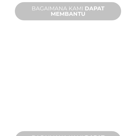
BAGAIMANA KAMI
DAPAT
MEMBANTU
DUKUNGAN
PRODUK DAN
TEKNIS
Kami mendukung Anda dan proyek
fitur air Anda. Kami menawarkan
dukungan produk dengan waktu
penyelesaian yang cepat dengan
layanan di tempat dan jarak jauh yang
tersedia.