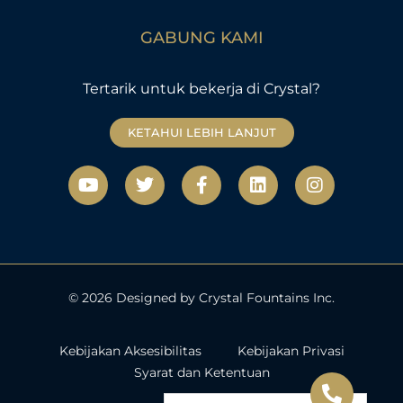
GABUNG KAMI
Tertarik untuk bekerja di Crystal?
KETAHUI LEBIH LANJUT
Y
T
F
L
I
o
w
a
i
n
u
i
c
n
s
t
t
e
k
t
u
t
b
e
a
b
e
o
d
g
e
r
o
i
r
k
n
a
© 2026 Designed by Crystal Fountains Inc.
-
m
f
Kebijakan Aksesibilitas
Kebijakan Privasi
Syarat dan Ketentuan