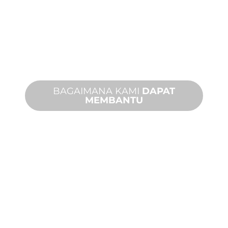
MANUFAKTUR
KHUSUS
Dari konsep hingga komisioning,
inovasi produk baru dan khusus untuk
memenuhi kebutuhan desain dan
kinerja Anda.
BAGAIMANA KAMI
DAPAT
MEMBANTU
DUKUNGAN
PRODUK DAN
TEKNIS
Kami mendukung Anda dan proyek