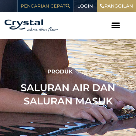
Loncat
LOGIN
konten
PENCARIAN CEPAT
PANGGILAN
ke
konten
PRODUK
KAMI
SALURAN AIR DAN
SALURAN MASUK