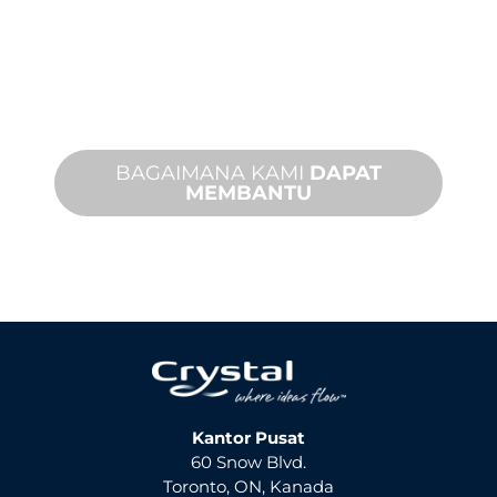
fitur air Anda. Kami menawarkan
dukungan produk dengan waktu
penyelesaian yang cepat dengan
layanan di tempat dan jarak jauh yang
tersedia.
BAGAIMANA KAMI
DAPAT
MEMBANTU
Kantor Pusat
60 Snow Blvd.
Toronto, ON, Kanada