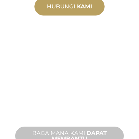
HUBUNGI
KAMI
MANUFAKTUR
KHUSUS
Dari konsep hingga komisioning,
inovasi produk baru dan khusus untuk
memenuhi kebutuhan desain dan
kinerja Anda.
BAGAIMANA KAMI
DAPAT
MEMBANTU