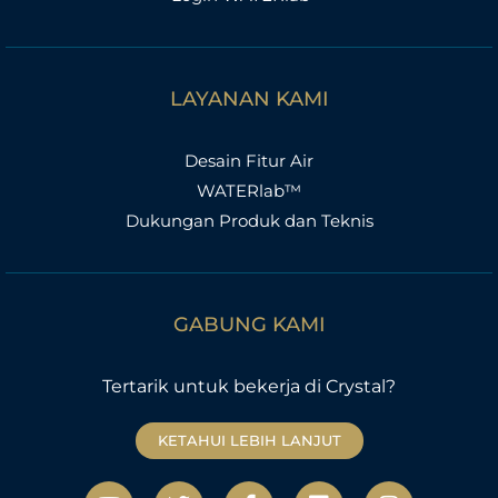
LAYANAN KAMI
Desain Fitur Air
WATERlab™
Dukungan Produk dan Teknis
GABUNG KAMI
Tertarik untuk bekerja di Crystal?
KETAHUI LEBIH LANJUT
Y
T
F
L
I