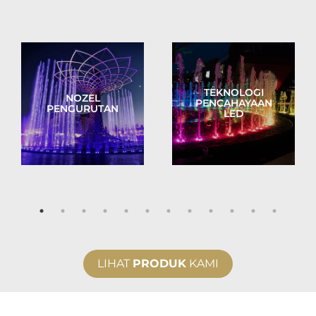
TEKNOLOGI
NOZEL
PENCAHAYAAN
PENGURUTAN
LED
LIHAT
PRODUK
KAMI