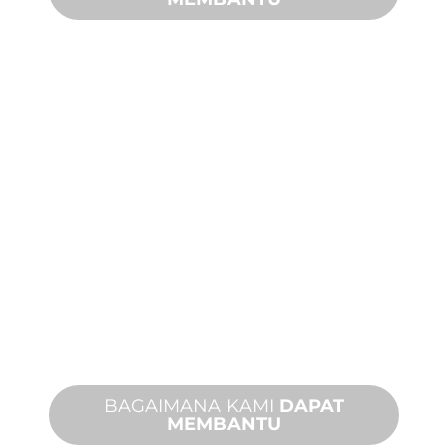
DUKUNGAN
PRODUK DAN
TEKNIS
Kami mendukung Anda dan proyek
fitur air Anda. Kami menawarkan
dukungan produk dengan waktu
penyelesaian yang cepat dengan
layanan di tempat dan jarak jauh yang
tersedia.
BAGAIMANA KAMI
DAPAT
MEMBANTU