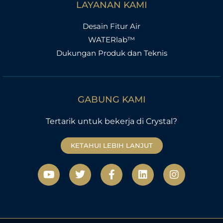
LAYANAN KAMI
Desain Fitur Air
WATERlab™
Dukungan Produk dan Teknis
GABUNG KAMI
Tertarik untuk bekerja di Crystal?
KETAHUI LEBIH LANJUT
Y
T
F
L
I
o
w
a
i
n
u
i
c
n
s
t
t
e
k
t
u
t
b
e
a
b
e
o
d
g