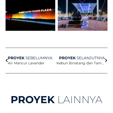
Sebelumnya
Beri
PROYEK
SEBELUMNYA
PROYEK
SELANJUTNYA
Air Mancur Lavender
Kebun Binatang dan Taman Gurun Pasir yang Hidup
PROYEK
LAINNYA