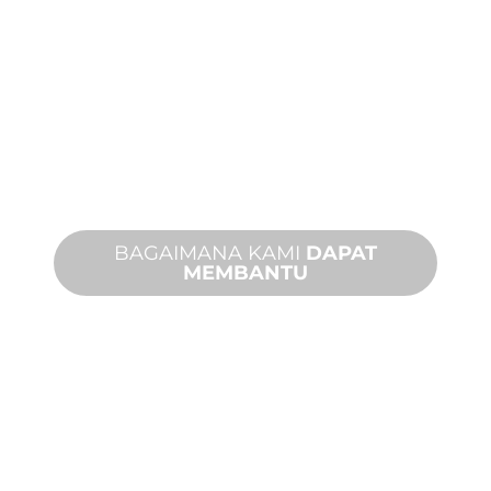
MANUFAKTUR
KHUSUS
Dari konsep hingga komisioning,
inovasi produk baru dan khusus untuk
memenuhi kebutuhan desain dan
kinerja Anda.
BAGAIMANA KAMI
DAPAT
MEMBANTU
DUKUNGAN
PRODUK DAN