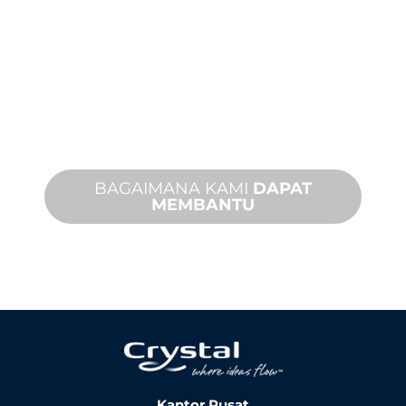
TEKNIS
Kami mendukung Anda dan proyek
fitur air Anda. Kami menawarkan
dukungan produk dengan waktu
penyelesaian yang cepat dengan
layanan di tempat dan jarak jauh yang
tersedia.
BAGAIMANA KAMI
DAPAT
MEMBANTU
Kantor Pusat