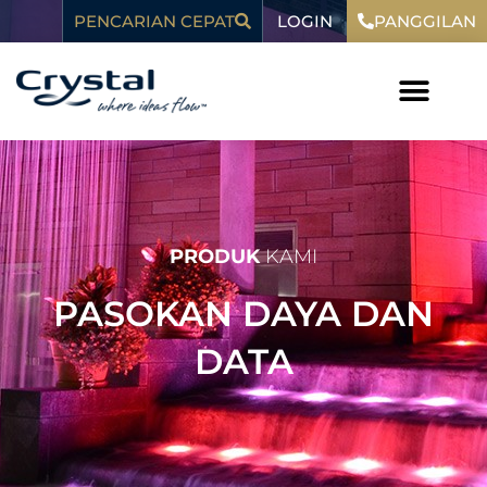
Loncat
LOGIN
konten
PENCARIAN CEPAT
PANGGILAN
ke
konten
PRODUK
KAMI
PASOKAN DAYA DAN
DATA