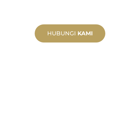
HUBUNGI
KAMI
MANUFAKTUR
KHUSUS
Dari konsep hingga komisioning,
inovasi produk baru dan khusus untuk
memenuhi kebutuhan desain dan