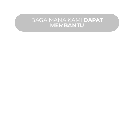
kinerja Anda.
BAGAIMANA KAMI
DAPAT
MEMBANTU
DUKUNGAN
PRODUK DAN
TEKNIS
Kami mendukung Anda dan proyek
fitur air Anda. Kami menawarkan
dukungan produk dengan waktu
penyelesaian yang cepat dengan
layanan di tempat dan jarak jauh yang
tersedia.