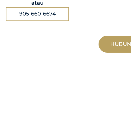
atau
905-660-6674
HUBUN
PEMBUATAN
TERSUAI