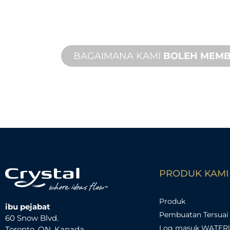
Daripada konsep kepada pentauliaha
baharu dan tersuai untuk memenuhi
bentuk dan prestasi anda.
BAGAIMANA KAMI
BOLEH MEM
PRODUK KAMI
Produk
ibu pejabat
Pembuatan Tersuai
60 Snow Blvd.
Log masuk WATER
Toronto, ON, Kanada