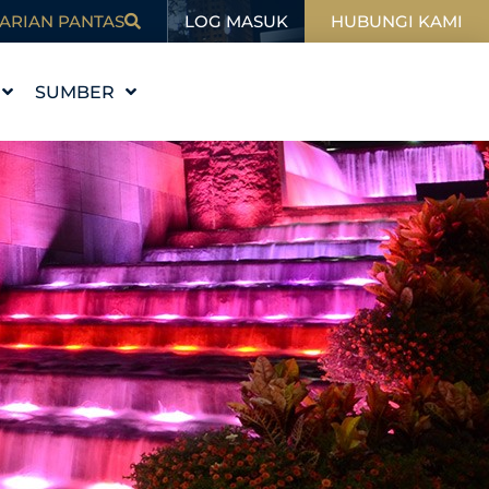
LOG MASUK
ARIAN PANTAS
HUBUNGI KAMI
SUMBER
I
PENDIDIKAN
BLOG
SUKAN
DALAM BERITA