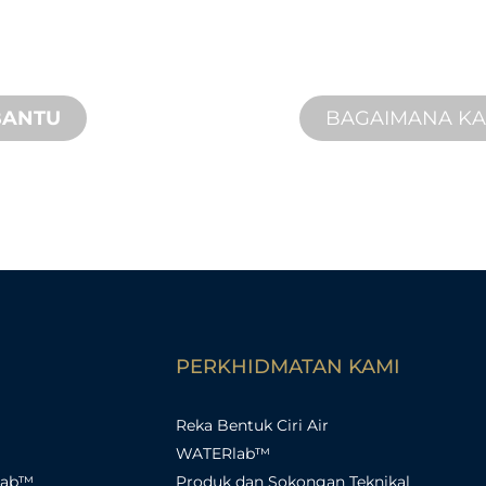
n, inovasi produk
Kami menawarkan
 keperluan reka
penyelesaian yang
perkhidmatan di ta
BANTU
BAGAIMANA K
PERKHIDMATAN KAMI
Reka Bentuk Ciri Air
WATERlab™
lab™
Produk dan Sokongan Teknikal