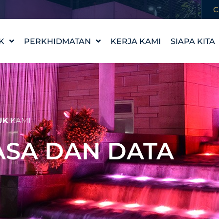
C
K
PERKHIDMATAN
KERJA KAMI
SIAPA KITA
REKA BENTUK CIRI AIR
KISAH KAM
WATERLAB™
NILAI KAMI
PRODUK DAN
TEMUI PA
SOKONGAN TEKNIKAL
KERJAYA
UK
KAMI
ASA DAN DATA