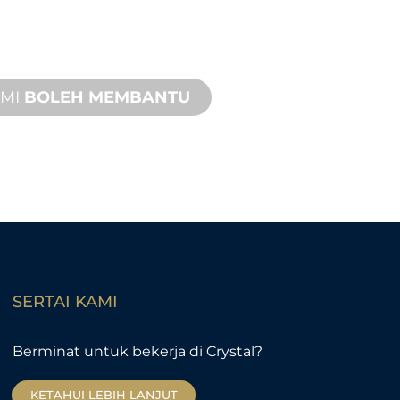
 sokongan produk dengan masa
 cepat dengan kedua-dua
pak dan jauh tersedia.
AMI
BOLEH MEMBANTU
SERTAI KAMI
Berminat untuk bekerja di Crystal?
KETAHUI LEBIH LANJUT