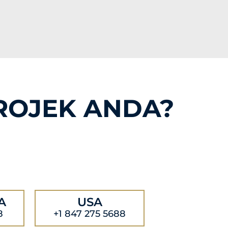
ROJEK ANDA?
A
USA
8
+1 847 275 5688