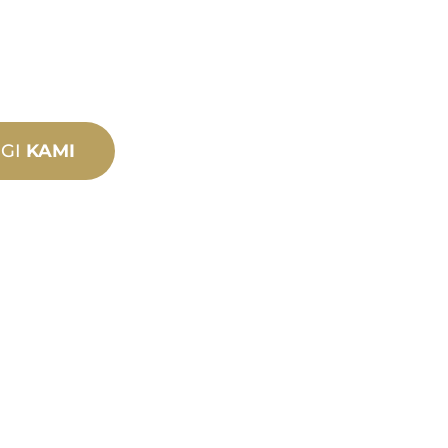
GI
KAMI
PRODU
TEKNIK
SOKON
Kami berdiri di bel