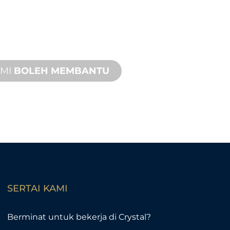
akang anda dan projek ciri air anda.
 sokongan produk dengan masa
 cepat dengan kedua-dua
pak dan jauh tersedia.
AMI
BOLEH MEMBANTU
SERTAI KAMI
Berminat untuk bekerja di Crystal?