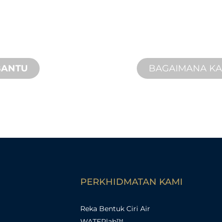
Kami berdiri di bel
n, inovasi produk
Kami menawarkan
 keperluan reka
penyelesaian yang
perkhidmatan di ta
BANTU
BAGAIMANA K
PERKHIDMATAN KAMI
Reka Bentuk Ciri Air
WATERlab™