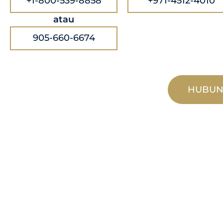
+1-800-539-8858
+971-4512-4010
atau
905-660-6674
HUBUN
PEMBUATAN
TERSUAI