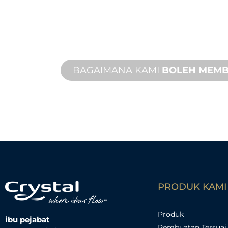
Daripada konsep kepada pentauliaha
baharu dan tersuai untuk memenuhi
bentuk dan prestasi anda.
BAGAIMANA KAMI
BOLEH MEM
PRODUK KAMI
Produk
ibu pejabat
Pembuatan Tersuai