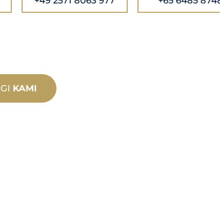
+49 2571 8063 977
+65 6485 874
GI
KAMI
PRODU
TEKNIK
SOKON