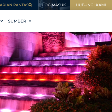
LOG MASUK
ARIAN PANTAS
HUBUNGI KAMI
SUMBER
I
PENDIDIKAN
BLOG
SUKAN
DALAM BERITA