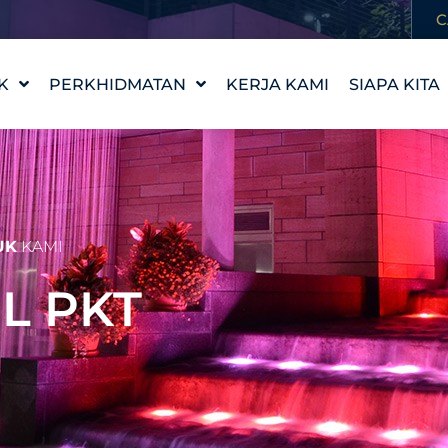
C
K
PERKHIDMATAN
KERJA KAMI
SIAPA KITA
REKA BENTUK CIRI AIR
KISAH KAM
WATERLAB™
NILAI KAMI
PRODUK DAN
TEMUI PA
SOKONGAN TEKNIKAL
KERJAYA
UK
KAMI
EL PKT