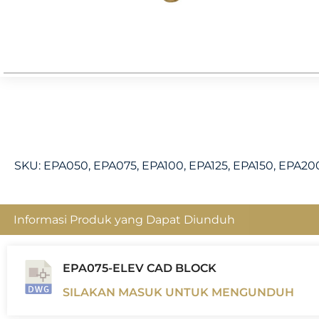
SKU:
EPA050, EPA075, EPA100, EPA125, EPA150, EPA20
Informasi Produk yang Dapat Diunduh
EPA075-ELEV CAD BLOCK
SILAKAN MASUK UNTUK MENGUNDUH