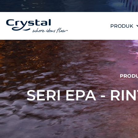
Loncat
konten
ke
konten
PRODUK
PROD
SERI EPA - RI