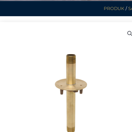
PRODUK
/
S