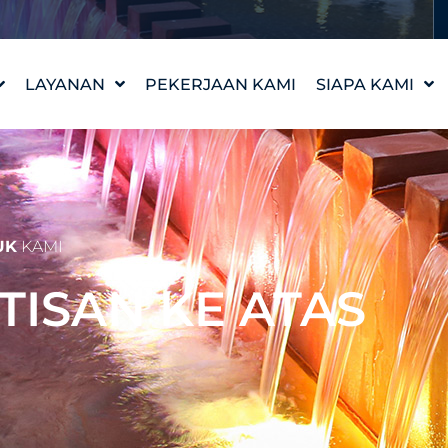
LAYANAN
PEKERJAAN KAMI
SIAPA KAMI
DESAIN FITUR AIR
KISAH KAMI
WATERLAB™
NILAI-NILAI KA
DUKUNGAN PRODUK
TEMUI TIM
DAN TEKNIS
KARIR
UK
KAMI
NTISAN KE ATAS