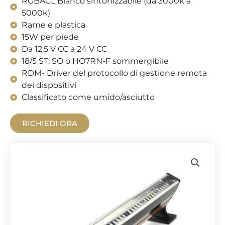
RGBACL Bianco sintonizzabile (da 3000k a
5000k)
Rame e plastica
15W per piede
Da 12,5 V CC a 24 V CC
18/5 ST, SO o HO7RN-F sommergibile
RDM- Driver del protocollo di gestione remota
dei dispositivi
Classificato come umido/asciutto
RICHIEDI ORA