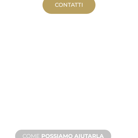
CONTATTI
PRODUZIONE
PERSONALIZZATA
Dall'ideazione alla messa in servizio,
innovazioni di prodotto nuove e
personalizzate per soddisfare le sue
esigenze di design e prestazioni.
COME
POSSIAMO AIUTARLA