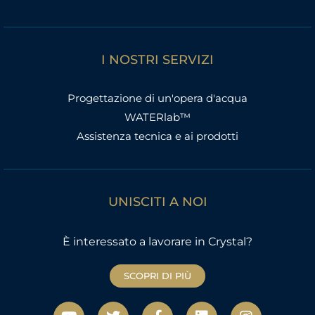
I NOSTRI SERVIZI
Progettazione di un'opera d'acqua
WATERlab™
Assistenza tecnica e ai prodotti
UNISCITI A NOI
È interessato a lavorare in Crystal?
SCOPRI DI PIÙ
Y
T
F
L
I