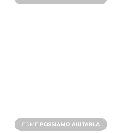
ASSISTENZA
TECNICA E SUI
PRODOTTI
Siamo al fianco di lei e del suo
progetto di giochi d'acqua. Offriamo
assistenza sui prodotti con tempi
rapidi, con servizi disponibili sia in loco
che a distanza.
COME
POSSIAMO AIUTARLA