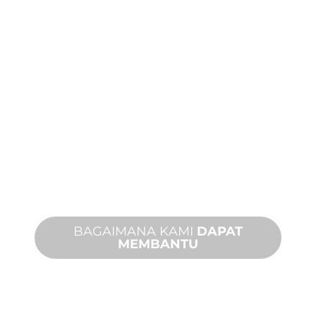
DUKUNGAN
PRODUK DAN
TEKNIS
Kami mendukung Anda dan proyek
fitur air Anda. Kami menawarkan
dukungan produk dengan waktu
penyelesaian yang cepat dengan
layanan di tempat dan jarak jauh yang
tersedia.
BAGAIMANA KAMI
DAPAT
MEMBANTU