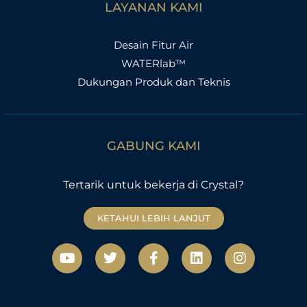
LAYANAN KAMI
Desain Fitur Air
WATERlab™
Dukungan Produk dan Teknis
GABUNG KAMI
Tertarik untuk bekerja di Crystal?
KETAHUI LEBIH LANJUT
Y
T
F
L
I
o
w
a
i
n
u
i
c
n
s
t
t
e
k
t
u
t
b
e
a