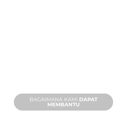
MANUFAKTUR
KHUSUS
Dari konsep hingga komisioning,
inovasi produk baru dan khusus untuk
memenuhi kebutuhan desain dan
kinerja Anda.
BAGAIMANA KAMI
DAPAT
MEMBANTU