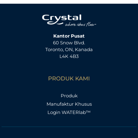
i
:
Kantor Pusat
60 Snow Blvd.
Toronto, ON, Kanada
L4K 4B3
PRODUK KAMI
Produk
Manufaktur Khusus
Login WATERlab™