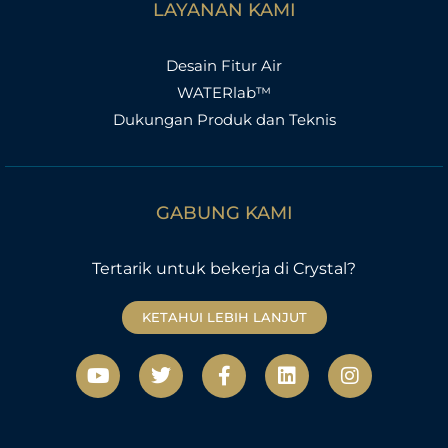
LAYANAN KAMI
Desain Fitur Air
WATERlab™
Dukungan Produk dan Teknis
GABUNG KAMI
Tertarik untuk bekerja di Crystal?
KETAHUI LEBIH LANJUT
Y
T
F
L
I
o
w
a
i
n
u
i
c
n
s
t
t
e
k
t
u
t
b
e
a