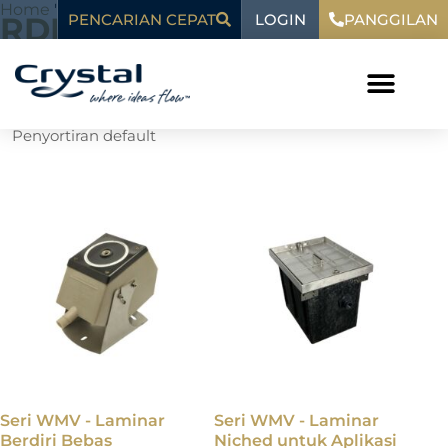
Loncat
Home
"
RDM
LOGIN
konten
RDM
PENCARIAN CEPAT
PANGGILAN
ke
konten
Menampilkan semua 8 hasil
Seri WMV - Laminar
Seri WMV - Laminar
Berdiri Bebas
Niched untuk Aplikasi