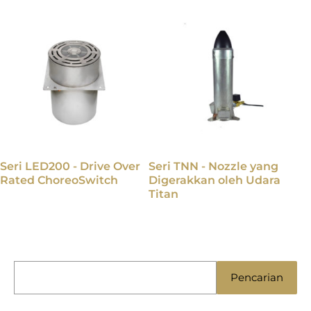
Seri LED200 - Drive Over
Seri TNN - Nozzle yang
Rated ChoreoSwitch
Digerakkan oleh Udara
Titan
C
Pencarian
a
r