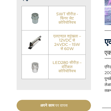
SWT सीरीज़ -
फिंगर जेट
कोरियोस्विच
एलएनएल श्रृंखला –
ए
12VDC से
24VDC – 15W
से 60W
एक
LED280 सीरीज़ –
वर्टिकल
एरिज
कोरियोस्विच
2008
पुनर
लेआउ
तकन
अपने काम
पर वापस