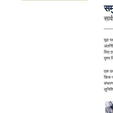
सम
सार
मूल प्
अंतर्न
लिए एक
दृश्य
एक उद
किस प
संचरण
सुनिश्