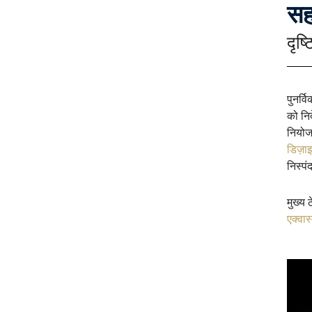
सह
दृष
पुनर्
को नि
नियोज
डिज़ा
निस्प
मुख्य 
एक्वास्