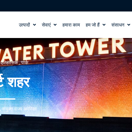
उत्पादों
सेवाएं
हमारा काम
हम जो हैं
संसाधन
जल सुविधा डिजाइन
हमारी कहानी
शिक्षा
वाटरलैब™
हमारे मूल्य
ब्लॉग
उत्पाद और तकनीकी सहायता
टीम से मिलो
समाचार में
,
ऐतिहासिक
,
पार्क
करियर
र्ट शहर
, संयुक्त राज्य अमेरिका