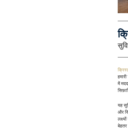
क्
सुव
क्रिस्
हमारी 
में मद
सिफ़ार
यह सु
और सि
लक्ष्
बेहतर