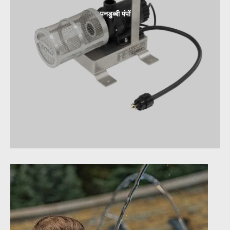
पनडुब्बी पंपों