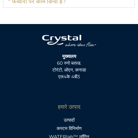
फव्वारों पर काम किया है?
मुख्यालय
60 स्नो ब्लाव्ड.
टोरंटो, ओएन, कनाडा
एल4के 4बी3
हमारे उत्पाद
उत्पादों
कस्टम विनिर्माण
WATERlab™ लॉगिन