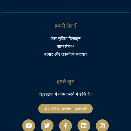
हमारी सेवाएँ
जल सुविधा डिजाइन
वाटरलैब™
उत्पाद और तकनीकी सहायता
हमसे जुड़ें
क्रिस्टल में काम करने में रुचि है?
और अधिक जानकारी प्राप्त करें
यू
ट्वि
फे
L
I
ट्यू
ट
स
i
n