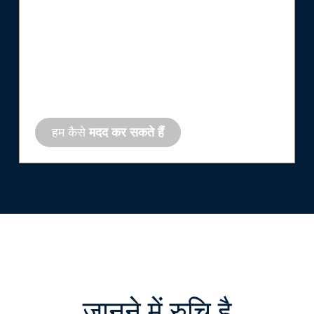
ठेकेदारों
के लिए
जल सुविधाएँ शिल्प पर निर्भर करती हैं। हर समस्या का
व्यावहारिक समाधान ढूँढ़कर काम को अच्छी तरह से पूरा
करें।
हम कैसे
मदद कर सकते हैं
जानने में रुचि है