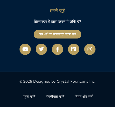
हमसे जुड़ें
क्रिस्टल में काम करने में रुचि है?
और अधिक जानकारी प्राप्त करें
यू
ट्वि
फे
L
I
ट्यू
ट
स
i
n
ब
र
बु
n
s
क
k
t
-
e
a
ए
d
g
फ
i
r
n
a
© 2026 Designed by Crystal Fountains Inc.
m
पहुँच नीति
गोपनीयता नीति
नियम और शर्तें