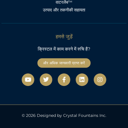
वाटरलैब™
उत्पाद और तकनीकी सहायता
हमसे जुड़ें
क्रिस्टल में काम करने में रुचि है?
और अधिक जानकारी प्राप्त करें
यू
ट्वि
फे
L
I
ट्यू
ट
स
i
n
ब
र
बु
n
s
क
k
t
-
e
a
ए
d
g
फ
i
r
n
a
© 2026 Designed by Crystal Fountains Inc.
m