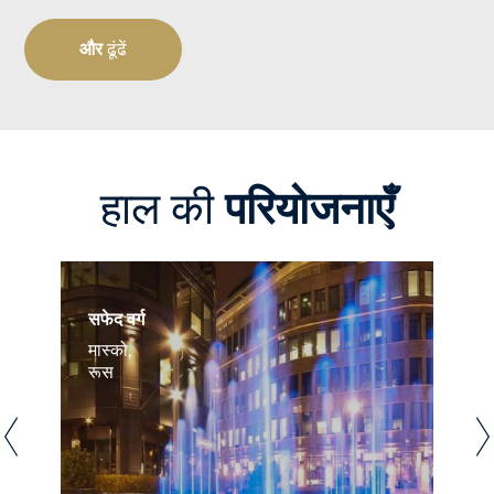
और
ढूंढें
हाल की
परियोजनाएँ
सफेद वर्ग
मास्को,
रूस