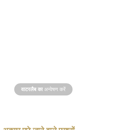
वाटर
लैब
™
उद्योग का पहला भौतिकी-आधारित 3D सिमुलेशन,
डिजाइन और प्रोग्रामिंग नियंत्रण सूट।
वाटरलैब का
अन्वेषण करें