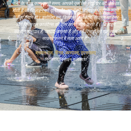
पानी के साथ काम करते समय, आपको एक ऐसे साझेदार की ज़रूरत
होती है जो डिज़ाइन की दृष्टि और तकनीकी विशेषज्ञता प्रदान करने
के लिए तैयार हो। इसीलिए हम, डिज़ाइन कलेक्टिव, साइमन गार्डिनर
और क्रिस्टल फ़ाउंटेन्स की टीम का उपयोग करते हैं। डिज़ाइन
सहयोग शानदार है, उत्पाद उत्कृष्ट है और हमें विचारों को एक साथ
साकार करने में मज़ा आता है!"
ब्रायन एल. रीत्ज़, आरएलए, एएसएलए
प्रिंसिपल, डिज़ाइन कलेक्टिव