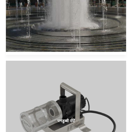
पनडुब्बी पंपों