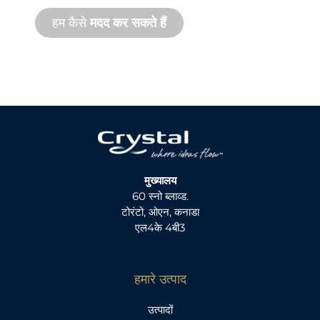
हम कैसे
मदद कर सकते हैं
मुख्यालय
60 स्नो ब्लाव्ड.
टोरंटो, ओएन, कनाडा
एल4के 4बी3
हमारे उत्पाद
उत्पादों