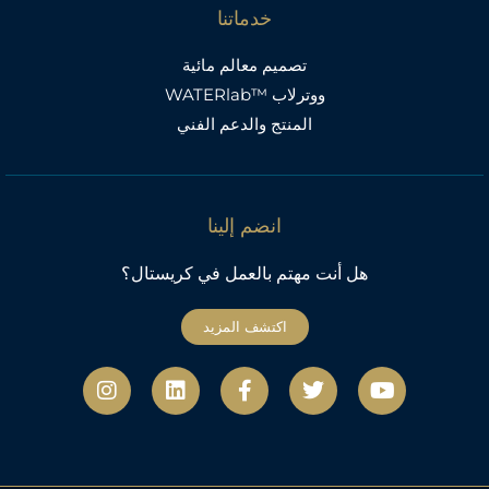
خدماتنا
تصميم معالم مائية
ووترلاب ™WATERlab
المنتج والدعم الفني
انضم إلينا
هل أنت مهتم بالعمل في كريستال؟
اكتشف المزيد
ي
ت
ف
ل
ا
و
و
ي
ي
ن
ت
ي
س
ن
س
ي
ت
ب
ك
ت
و
ر
و
د
ج
ب
ك
إ
ر