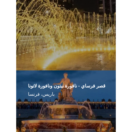
قصر فرساي - نافورة نبتون ونافورة لاتونا
باريس، فرنسا