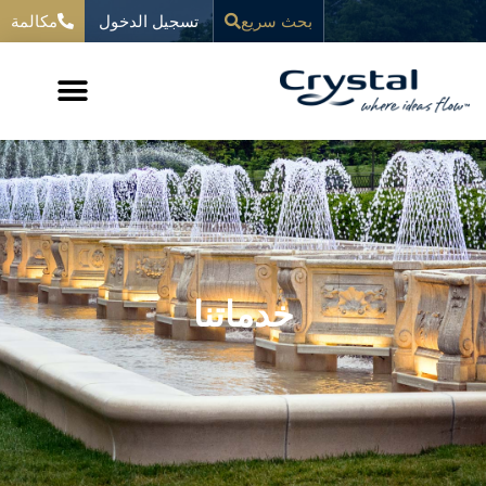
خطي
تسجيل الدخول
المحتوى
بحث سريع
مكالمة
لى
لمحتوى
خدماتنا