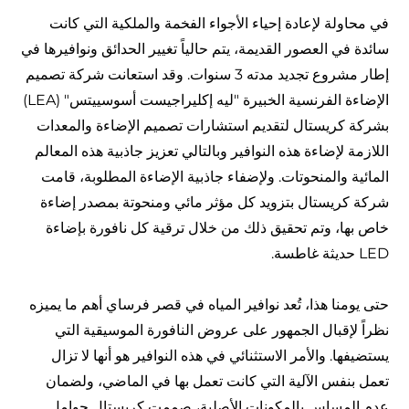
في محاولة لإعادة إحياء الأجواء الفخمة والملكية التي كانت
سائدة في العصور القديمة، يتم حالياً تغيير الحدائق ونوافيرها في
إطار مشروع تجديد مدته 3 سنوات. وقد استعانت شركة تصميم
الإضاءة الفرنسية الخبيرة "ليه إكليراجيست أسوسييتس" (LEA)
بشركة كريستال لتقديم استشارات تصميم الإضاءة والمعدات
اللازمة لإضاءة هذه النوافير وبالتالي تعزيز جاذبية هذه المعالم
المائية والمنحوتات. ولإضفاء جاذبية الإضاءة المطلوبة، قامت
شركة كريستال بتزويد كل مؤثر مائي ومنحوتة بمصدر إضاءة
خاص بها، وتم تحقيق ذلك من خلال ترقية كل نافورة بإضاءة
LED حديثة غاطسة.
حتى يومنا هذا، تُعد نوافير المياه في قصر فرساي أهم ما يميزه
نظراً لإقبال الجمهور على عروض النافورة الموسيقية التي
يستضيفها. والأمر الاستثنائي في هذه النوافير هو أنها لا تزال
تعمل بنفس الآلية التي كانت تعمل بها في الماضي، ولضمان
عدم المساس بالمكونات الأصلية، صممت كريستال حوامل