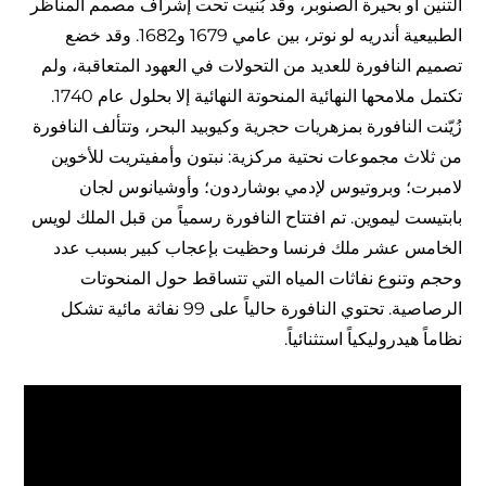
التنين أو بحيرة الصنوبر، وقد بُنيت تحت إشراف مصمم المناظر
الطبيعية أندريه لو نوتر، بين عامي 1679 و1682. وقد خضع
تصميم النافورة للعديد من التحولات في العهود المتعاقبة، ولم
تكتمل ملامحها النهائية المنحوتة النهائية إلا بحلول عام 1740.
زُيّنت النافورة بمزهريات حجرية وكيوبيد البحر، وتتألف النافورة
من ثلاث مجموعات نحتية مركزية: نبتون وأمفيتريت للأخوين
لامبرت؛ وبروتيوس لإدمي بوشاردون؛ وأوشيانوس لجان
بابتيست ليموين. تم افتتاح النافورة رسمياً من قبل الملك لويس
الخامس عشر ملك فرنسا وحظيت بإعجاب كبير بسبب عدد
وحجم وتنوع نفاثات المياه التي تتساقط حول المنحوتات
الرصاصية. تحتوي النافورة حالياً على 99 نفاثة مائية تشكل
نظاماً هيدروليكياً استثنائياً.