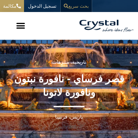
خطي
تسجيل الدخول
المحتوى
بحث سريع
مكالمة
لى
لمحتوى
تاريخية،
متنزهات
قصر فرساي - نافورة نبتون
ونافورة لاتونا
باريس، فرنسا