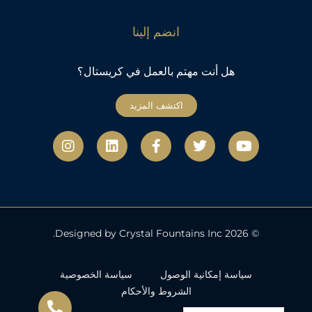
انضم إلينا
هل أنت مهتم بالعمل في كريستال؟
اكتشف المزيد
ي
ت
ف
ل
ا
و
و
ي
ي
ن
ت
ي
س
ن
س
ي
ت
ب
ك
ت
و
ر
و
د
ج
ب
ك
إ
ر
-
ن
ا
ف
م
© 2026 Designed by Crystal Fountains Inc.
سياسة إمكانية الوصول
سياسة الخصوصية
الشروط والأحكام