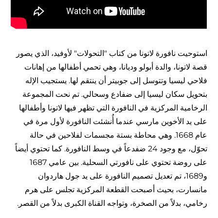
استوحيت نافورة لاتونا من كتاب "التحولات" لأوفيد، الذي يصور
قصة لاتونا، والدة أبولو وديانا، وهي تحمي أطفالها من إهانات
فلاحي ليسيا وتتوسل إلى جوبيتر أن ينتقم لها. يستجيب الإله
بتحويل سكان ليسيا إلى ضفادع وسحالي. تم نحت المجموعة
الرخامية المركزية في النافورة التي تظهر فيها لاتونا وأطفالها
على يد الأخوين مارسي عندما أُنشئت النافورة لأول مرة في
عام 1668. وهي محاطة بستة مجسمات لفلاحين في حالة
تحوّل، مع وجود 24 ضفدعاً في وسط النافورة. كما تحتوي أيضاً
على روضة تحتوي على نافورتي السحلية. بين عامي 1687
و1689، تم تعديل تصميم النافورة على يد جول هاردوان
مانسارت، بحيث أصبحت القطعة المركزية تجلس على هرم
رخامي، بدلاً من الصخرة، وتواجه القناة الكبرى بدلاً من القصر.