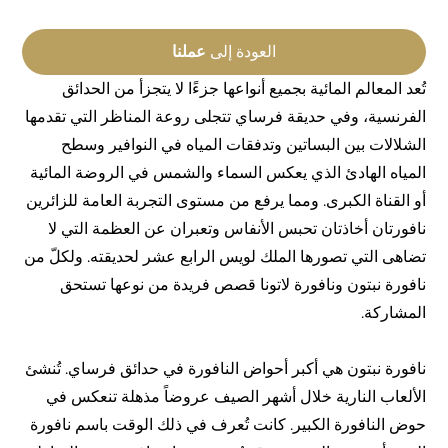
العودة إلى
عملنا
تُعد المعالم المائية بجميع أنواعها جزءًا لا يتجزأ من الحدائق
الفرنسية، وفي حديقة فرساي تتجلى روعة المناظر التي تقدمها
الشلالات بين البساتين وتدفقات المياه في النوافير وسطح
المياه الهادئ الذي يعكس السماء والشمس في الروضة المائية
أو القناة الكبرى. ومما يرفع من مستوى التجربة العامة للزائرين
نافورتان أخاذتان تحبس الأنفاس وتعبران عن العظمة التي لا
تضاهى التي تصورها الملك لويس الرابع عشر لحديقته. ولكلّ من
نافورة نبتون ونافورة لاتونا قصص فريدة من نوعها تستحق
المشاركة.
نافورة نبتون هي أكبر أحواض النافورة في حدائق فرساي. تُنشئ
الألعاب النارية خلال أشهر الصيف عروضاً مذهلة تنعكس في
حوض النافورة الكبير. كانت تُعرف في ذلك الوقت باسم نافورة