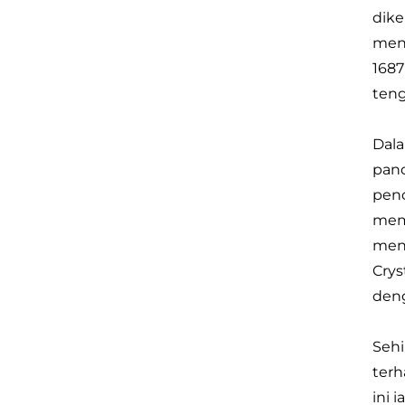
dike
meng
1687
teng
Dala
panc
penc
memb
meni
Crys
deng
Sehi
terh
ini 