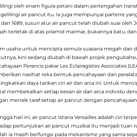
lilingi oleh enam figura petani dalam pertengahan tran
elilingi air pancut itu. Ia juga mempunyai parterre ya
 dan 1689, susun atur air pancut telah diubah suai oleh
ah terletak di atas piramid marmar, bukannya batu, da
m usaha untuk mencipta semula suasana megah dan di
utnya, kini sedang diubah di bawah projek pengubahsu
ahayaan Perancis pakar Les Eclairagistes Associates (L
erikan nasihat reka bentuk pencahayaan dan peralatan 
ngkatkan daya tarikan ciri air dan arca ini. Untuk menc
tal membekalkan setiap kesan air dan arca individu den
an menaik taraf setiap air pancut dengan pencahaya
ngga hari ini, air pancut Istana Versailles adalah ciri te
adap pertunjukan air pancut muzikal itu menjadi tuan r
ialah ia masih berfungsi pada mekanisme yang sama sep