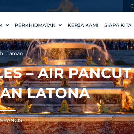
C
K
PERKHIDMATAN
KERJA KAMI
SIAPA KITA
REKA BENTUK CIRI AIR
KISAH KAM
WATERLAB™
NILAI KAMI
ah
,
Taman
PRODUK DAN
TEMUI PA
SOKONGAN TEKNIKAL
LES – AIR PANCUT
KERJAYA
DAN LATONA
PERANCIS