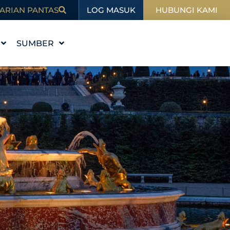
LOG MASUK
ARIAN PANTAS
HUBUNGI KAMI
SUMBER
I
PENDIDIKAN
BLOG
SUKAN
DALAM BERITA