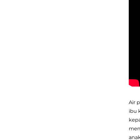
Air 
ibu 
kep
menj
anak