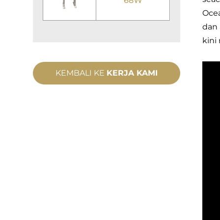
68W
Ocea
dan 
kini
KEMBALI KE
KERJA KAMI