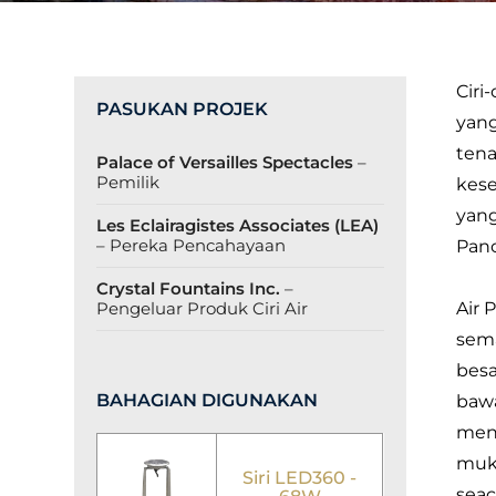
Ciri
PASUKAN PROJEK
yang
tena
Palace of Versailles Spectacles
–
Pemilik
kes
yang
Les Eclairagistes Associates (LEA)
– Pereka Pencahayaan
Panc
Crystal Fountains Inc.
–
Pengeluar Produk Ciri Air
Air 
sem
besa
BAHAGIAN DIGUNAKAN
bawa
meng
mukt
Siri LED360 -
seac