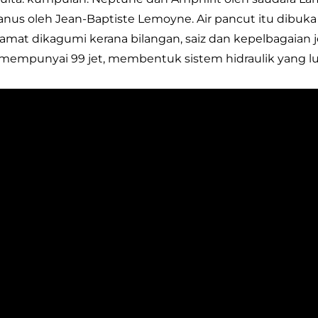
nus oleh Jean-Baptiste Lemoyne. Air pancut itu dibuka s
amat dikagumi kerana bilangan, saiz dan kepelbagaian je
 mempunyai 99 jet, membentuk sistem hidraulik yang lua