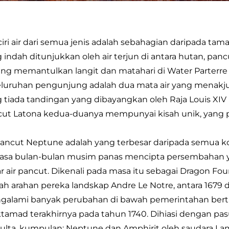
-ciri air dari semua jenis adalah sebahagian daripada tama
 indah ditunjukkan oleh air terjun di antara hutan, panc
ng memantulkan langit dan matahari di Water Parterr
eluruhan pengunjung adalah dua mata air yang menak
 tiada tandingan yang dibayangkan oleh Raja Louis XIV
ut Latona kedua-duanya mempunyai kisah unik, yang pa
Pancut Neptune adalah yang terbesar daripada semua kol
asa bulan-bulan musim panas mencipta persembahan y
r air pancut. Dikenali pada masa itu sebagai Dragon Fount
h arahan pereka landskap Andre Le Notre, antara 1679 d
alami banyak perubahan di bawah pemerintahan berturut-
amad terakhirnya pada tahun 1740. Dihiasi dengan pas
ulta. kumpulan: Neptune dan Amphirit oleh saudara L