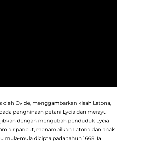
s oleh Ovide, menggambarkan kisah Latona,
ipada penghinaan petani Lycia dan merayu
jibkan dengan mengubah penduduk Lycia
am air pancut, menampilkan Latona dan anak-
itu mula-mula dicipta pada tahun 1668. Ia