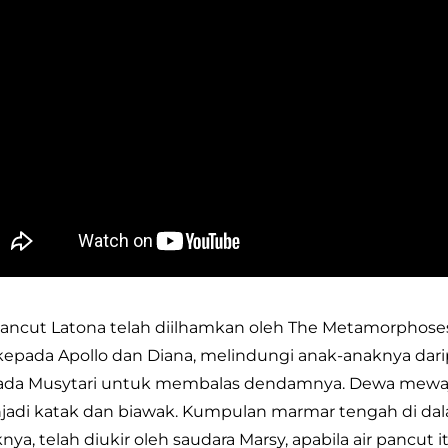
pancut Latona telah diilhamkan oleh The Metamorphose
kepada Apollo dan Diana, melindungi anak-anaknya dar
ada Musytari untuk membalas dendamnya. Dewa mewa
adi katak dan biawak. Kumpulan marmar tengah di dal
nya, telah diukir oleh saudara Marsy, apabila air pancut 