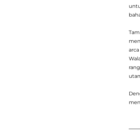
untu
baha
Tama
meni
arca
Wala
rang
utam
Deng
mena