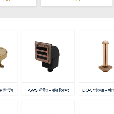
म फिटिंग
AWS सीरीज़ – वॉल स्किमर
DOA श्रृंखला – ओवरफ