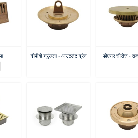
ला
डीपीबी श्रृंखला - आउटलेट ड्रेन
डीएसए सीरीज़ - सक्