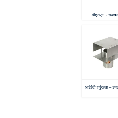
डीएसएल - सक्शन 
आईईटी श्रृंखला – इनल