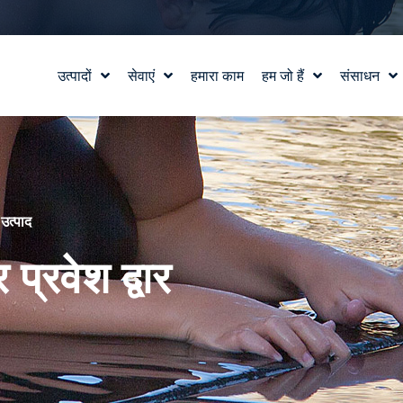
उत्पादों
सेवाएं
हमारा काम
हम जो हैं
संसाधन
जल सुविधा डिजाइन
हमारी कहानी
शिक्षा
वाटरलैब™
हमारे मूल्य
ब्लॉग
उत्पाद और तकनीकी सहायता
टीम से मिलो
समाचार में
करियर
े
उत्पाद
प्रवेश द्वार