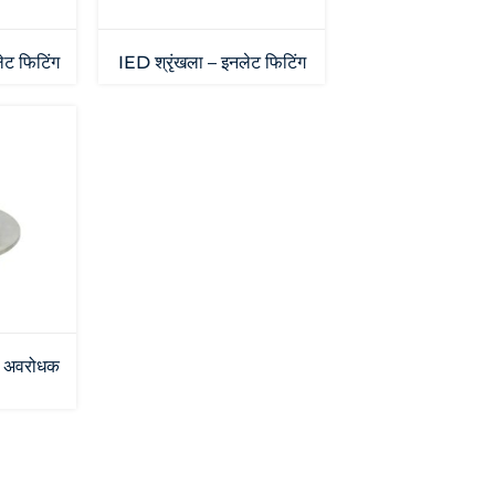
ेट फिटिंग
IED श्रृंखला – इनलेट फिटिंग
ल अवरोधक