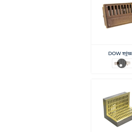
DOW श्रृंख