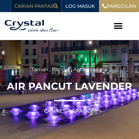
Langkau
kandungan
LOG MASUK
CARIAN PANTAS
PANGGILAN
ke
kandungan
Taman
,
Bandar
,
Antarabangsa
AIR PANCUT LAVENDER
CANNES, PERANCIS