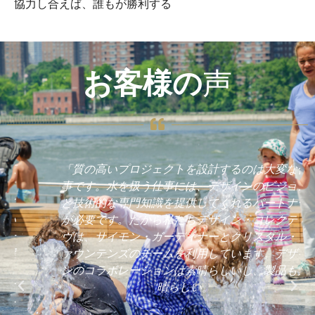
協力し合えば、誰もが勝利する
お客様の
声
「質の高いプロジェクトを設計するのは大変な仕
事です。水を扱う仕事には、デザインのビジョン
と技術的な専門知識を提供してくれるパートナー
が必要です。だから私たちデザイン・コレクティ
ヴは、サイモン・ガーディナーとクリスタル・フ
ァウンテンズのチームを利用しています。デザイ
ンのコラボレーションは素晴らしいし、製品も素
晴らしい。