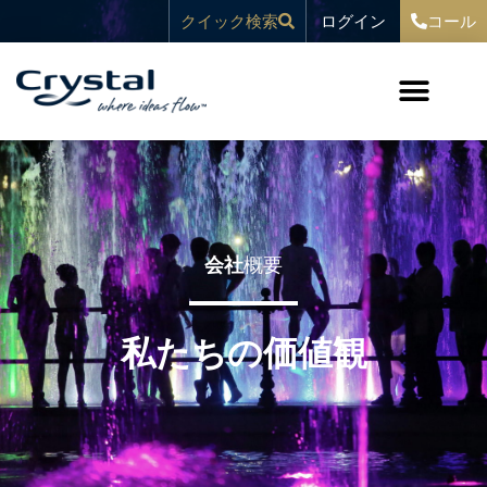
コ
へ
ログイン
クイック検索
コール
ン
ス
テ
キ
ン
ッ
ツ
プ
へ
ス
キ
ッ
プ
会社
概要
私たちの価値観