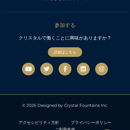
参加する
クリスタルで働くことに興味がありますか？
詳細はこちら
Y
ツ
フ
リ
イ
o
イ
ェ
ン
ン
u
ッ
イ
ク
ス
t
タ
ス
タ
u
ー
ブ
グ
b
ッ
ラ
e
ク
ム
© 2026 Designed by Crystal Fountains Inc.
アクセシビリティ方針
プライバシーポリシー
ご利用条件