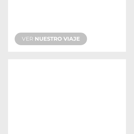
pueden reforzar la conexión entre las
personas y los lugares. Desde 1967,
creamos fuentes icónicas que resisten
el paso del tiempo.
VER
NUESTRO VIAJE
CONOZCA
AL
EQUIPO
Nuestro diverso equipo está formado
por visionarios creativos de una amplia
variedad de proyectos. Si su fuente de
agua necesita un concepto único o