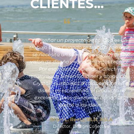
CLIENTES...
"Diseñar un proyecto de calidad es un
trabajo duro. Cuando se trabaja con agua,
se necesita un socio dispuesto a aportar
visión de diseño y conocimientos técnicos.
Por eso nosotros, Design Collective,
recurrimos a Simon Gardiner y al equipo de
Crystal Fountains. La colaboración en el
diseño es estupenda, el producto es
excelente y nos divertimos dando vida
juntos a las ideas".
Brian L. Reetz, RLA, ASLA
Director, Design Collective