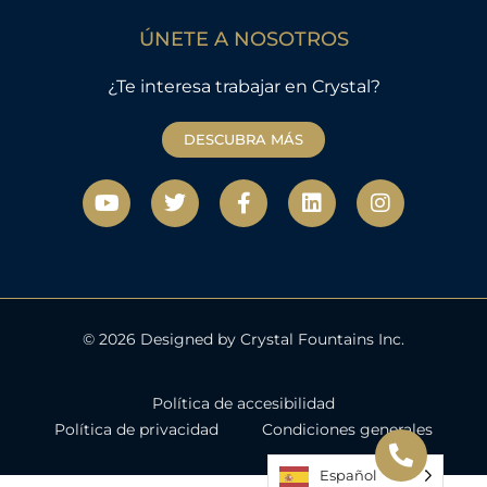
ÚNETE A NOSOTROS
¿Te interesa trabajar en Crystal?
DESCUBRA MÁS
Y
T
F
L
I
o
w
a
i
n
u
i
c
n
s
t
t
e
k
t
u
t
b
e
a
b
e
o
d
g
e
r
o
i
r
k
n
a
© 2026 Designed by Crystal Fountains Inc.
-
m
f
Política de accesibilidad
Política de privacidad
Condiciones generales
Español