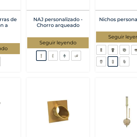
rras de
NAJ personalizado -
Nichos persona
ón a
Chorro arqueado
Seguir ley
Seguir leyendo
ndo