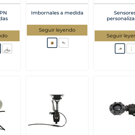
NPN
Imbornales a medida
Sensore
das
personaliz
Seguir leyendo
ndo
Seguir ley