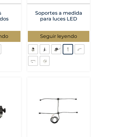
s
Soportes a medida
ados
para luces LED
endo
Seguir leyendo