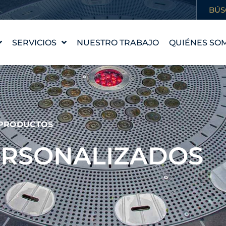
BÚS
SERVICIOS
NUESTRO TRABAJO
QUIÉNES SO
DISEÑO DE FUENTES
NUESTRA HI
WATERLAB™
NUESTROS 
PRODUCTOS Y
CONOCE AL
ASISTENCIA TÉCNICA
CARRERAS
PRODUCTOS
PROFESION
ERSONALIZADOS