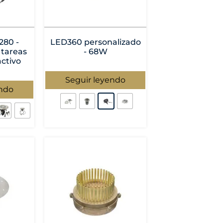
80 -
LED360 personalizado
 tareas
- 68W
activo
Seguir leyendo
endo