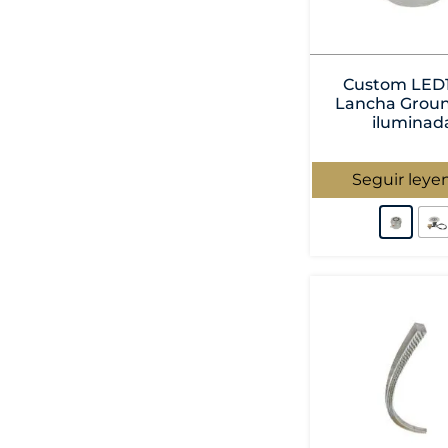
Custom LED1
Lancha Groun
iluminad
Seguir leye