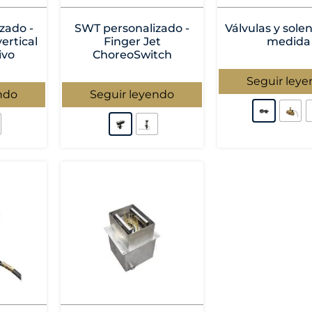
zado -
SWT personalizado -
Válvulas y sole
ertical
Finger Jet
medida
ivo
ChoreoSwitch
Seguir ley
ndo
Seguir leyendo