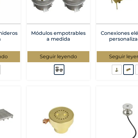
mideros
Módulos empotrables
Conexiones elé
a
a medida
personaliz
ndo
Seguir leyendo
Seguir ley