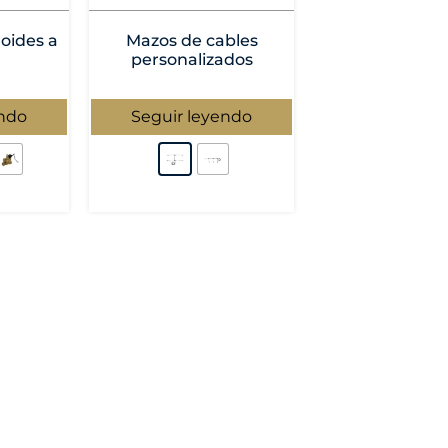
noides a
Mazos de cables
personalizados
endo
Seguir leyendo