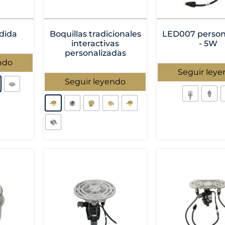
edida
Boquillas tradicionales
LED007 person
interactivas
- 5W
personalizadas
ndo
Seguir ley
Seguir leyendo