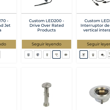
70 -
Custom LED200 -
Custom LED2
d Jet
Drive Over Rated
Interruptor de
a
Products
vertical inter
ndo
Seguir leyendo
Seguir ley