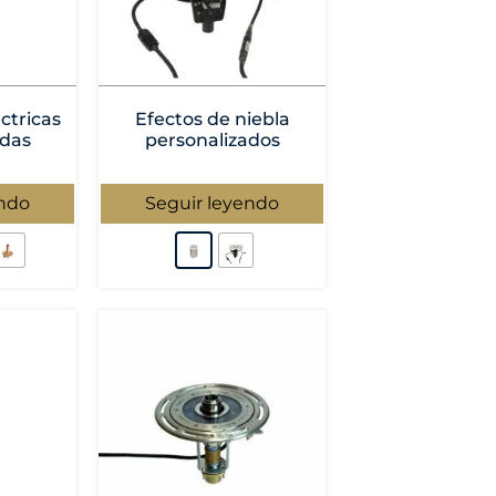
ctricas
Efectos de niebla
adas
personalizados
endo
Seguir leyendo