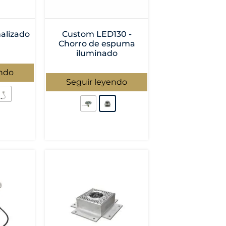
alizado
Custom LED130 -
Chorro de espuma
iluminado
endo
Seguir leyendo