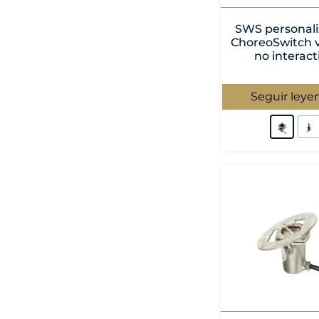
SWS personali
ChoreoSwitch v
no interact
Seguir leye