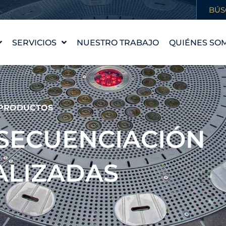
BÚS
SERVICIOS
NUESTRO TRABAJO
QUIÉNES SO
DISEÑO DE FUENTES
NUESTRA HI
WATERLAB™
NUESTROS 
PRODUCTOS Y
CONOCE AL
PRODUCTOS
ASISTENCIA TÉCNICA
CARRERAS
 SECUENCIACIÓN
PROFESION
ALIZADAS