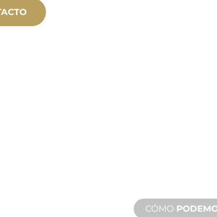
TACTO
ASISTE
N
A
Y SOB
PRODU
en marcha,
Le respaldamos a u
 personalizados
agua. Ofrecemos s
iseño y
de respuesta rápido
remotos disponible
CÓMO
PODEMO