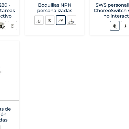
80 -
Boquillas NPN
SWS personali
 tareas
personalizadas
ChoreoSwitch v
activo
no interact
as de
ión
das