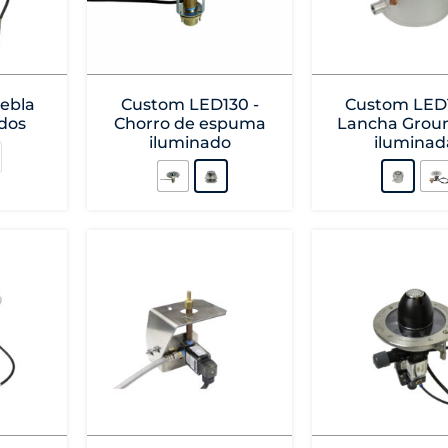
iebla
Custom LED130 -
Custom LED1
dos
Chorro de espuma
Lancha Groun
iluminado
iluminad