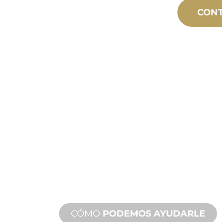
CON
FABRICACIÓ
MEDIDA
Desde el concepto hasta la puesta 
innovaciones de productos nuevos y
para satisfacer sus necesidades de d
rendimiento.
CÓMO
PODEMOS AYUDARLE