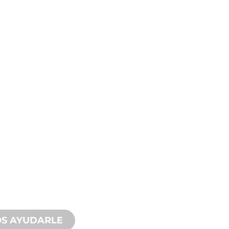
NCIA TÉCNICA
RE
CTOS
sted y a su proyecto de fuente de
oporte de producto con un tiempo
 con servicios tanto in situ como
s.
S AYUDARLE