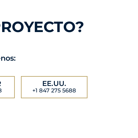
PROYECTO?
enos:
R
EE.UU.
8
+1 847 275 5688