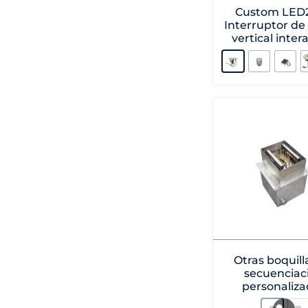
Custom LED2
Interruptor de
vertical inter
Otras boquill
secuenciac
personaliza