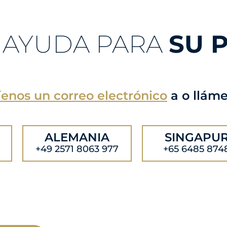
 AYUDA PARA
SU 
enos un correo electrónico
a
o llám
ALEMANIA
SINGAPU
+49 2571 8063 977
+65 6485 874