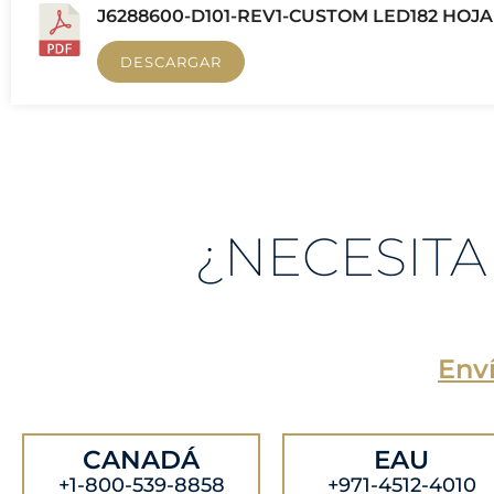
J6288600-D101-REV1-CUSTOM LED182 HOJA
DESCARGAR
¿NECESITA
Enví
CANADÁ
EAU
+1-800-539-8858
+971-4512-4010