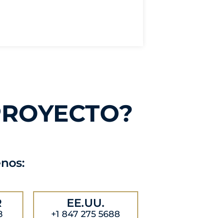
PROYECTO?
enos:
R
EE.UU.
8
+1 847 275 5688