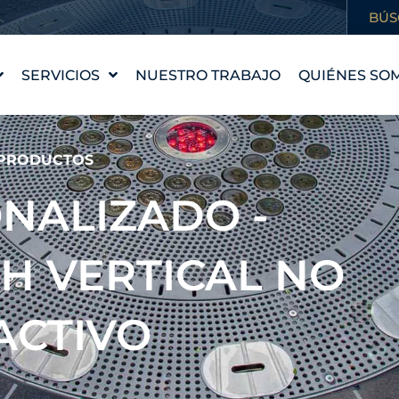
BÚS
SERVICIOS
NUESTRO TRABAJO
QUIÉNES SO
DISEÑO DE FUENTES
NUESTRA HI
WATERLAB™
NUESTROS 
PRODUCTOS
PRODUCTOS Y
CONOCE AL
ASISTENCIA TÉCNICA
NALIZADO -
CARRERAS
PROFESION
H VERTICAL NO
ACTIVO