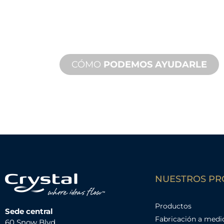
Desde el concepto hasta la puesta 
innovaciones de productos nuevos y
para satisfacer sus necesidades de d
rendimiento.
CÓMO
PODEMOS AYUDARLE
NUESTROS P
Productos
Sede central
Fabricación a medi
60 Snow Blvd.