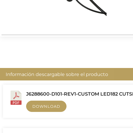
Información descargable sobre el producto
J6288600-D101-REV1-CUSTOM LED182 CUT
DOWNLOAD