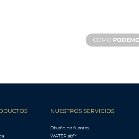
en marcha,
Le respaldamos a u
 personalizados
agua. Ofrecemos s
iseño y
de respuesta rápido
remotos disponible
CÓMO
PODEMO
RODUCTOS
NUESTROS SERVICIOS
Diseño de fuentes
da
WATERlab™