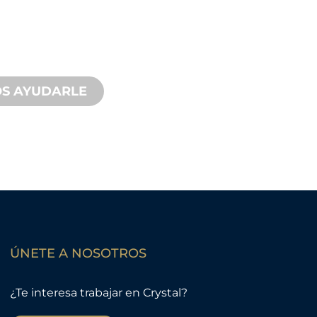
sted y a su proyecto de fuente de
oporte de producto con un tiempo
 con servicios tanto in situ como
s.
S AYUDARLE
ÚNETE A NOSOTROS
¿Te interesa trabajar en Crystal?