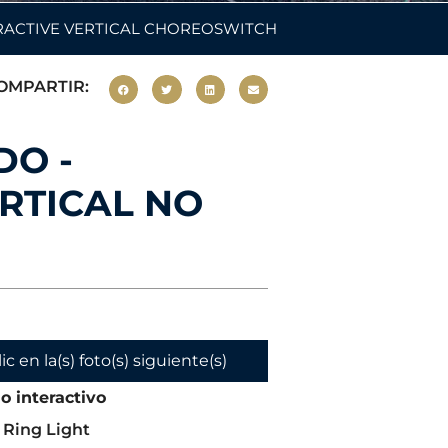
RACTIVE VERTICAL CHOREOSWITCH
OMPARTIR:
DO -
RTICAL NO
c en la(s) foto(s) siguiente(s)
o interactivo
 Ring Light