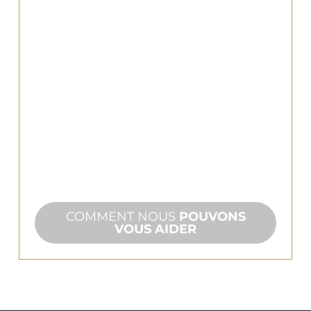
POUR LES
ENTREPRENEURS
Les jeux d'eau dépendent de
l'artisanat. Faites du bon travail avec
des solutions pratiques pour résoudre
tous les problèmes.
COMMENT NOUS
POUVONS
VOUS AIDER