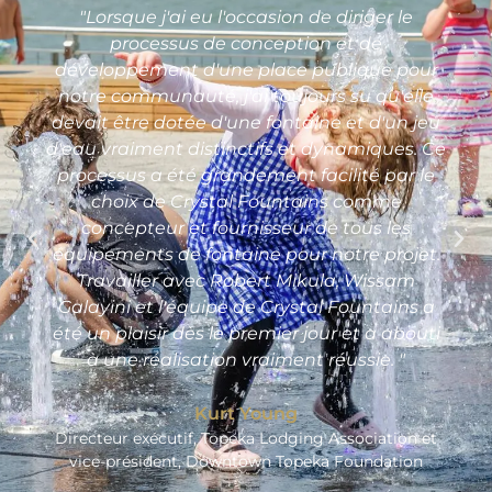
"Lorsque j'ai eu l'occasion de diriger le
processus de conception et de
développement d'une place publique pour
notre communauté, j'ai toujours su qu'elle
devait être dotée d'une fontaine et d'un jeu
d'eau vraiment distinctifs et dynamiques. Ce
processus a été grandement facilité par le
choix de Crystal Fountains comme
concepteur et fournisseur de tous les
équipements de fontaine pour notre projet.
Travailler avec Robert Mikula, Wissam
Galayini et l'équipe de Crystal Fountains a
été un plaisir dès le premier jour et a abouti
à une réalisation vraiment réussie. "
Kurt Young
Directeur exécutif, Topeka Lodging Association et
vice-président, Downtown Topeka Foundation