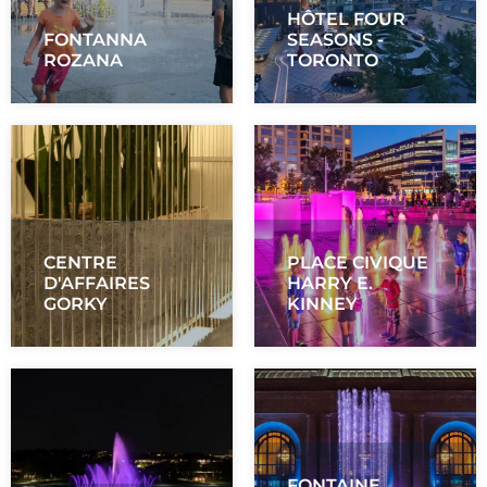
HÔTEL FOUR
FONTANNA
SEASONS -
ROZANA
TORONTO
CENTRE
PLACE CIVIQUE
D'AFFAIRES
HARRY E.
GORKY
KINNEY
FONTAINE