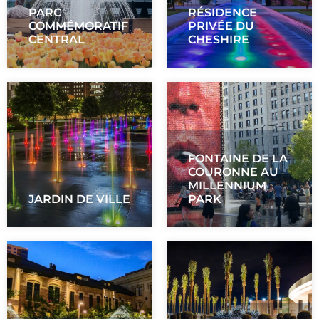
PARC
RÉSIDENCE
COMMÉMORATIF
PRIVÉE DU
CENTRAL
CHESHIRE
FONTAINE DE LA
COURONNE AU
MILLENNIUM
JARDIN DE VILLE
PARK