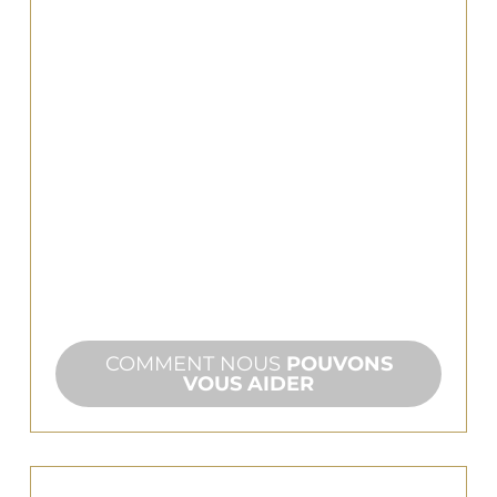
POUR LES
ARCHITECTES ET
LES CONCEPTEURS
Les jeux d'eau sont une question
d'impact. Travaillez avec une
entreprise qui comprend votre vision
et qui peut la concrétiser.
COMMENT NOUS
POUVONS
VOUS AIDER