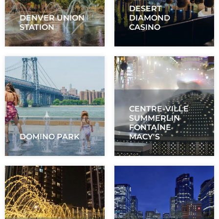
DESERT
DENVER UNION
DIAMOND
STATION
CASINO
CENTRE-VILLE
SUMMERLIN
FONTAINE
DOMINO PARK
MACY'S