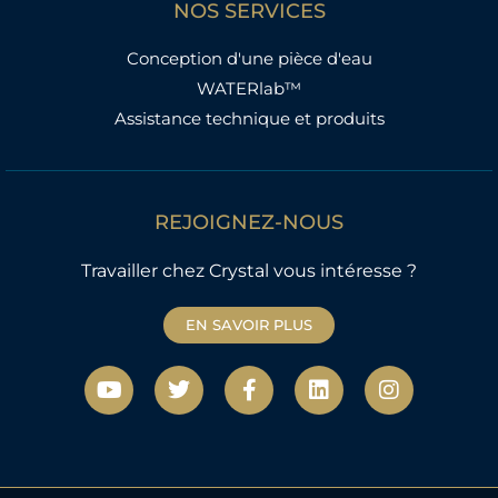
NOS SERVICES
Conception d'une pièce d'eau
WATERlab™
Assistance technique et produits
REJOIGNEZ-NOUS
Travailler chez Crystal vous intéresse ?
EN SAVOIR PLUS
Y
T
F
L
I
o
w
a
i
n
u
i
c
n
s
t
t
e
k
t
u
t
b
e
a
b
e
o
d
g