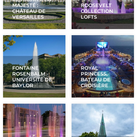
MAJESTÉ :
ROOSEVELT
CHÂTEAU DE
COLLECTION
VERSAILLES
LOFTS
FONTAINE
ROYAL
ROSENBALM -
PRINCESS,
UNIVERSITÉ DE
BATEAU DE
BAYLOR
CROISIÈRE