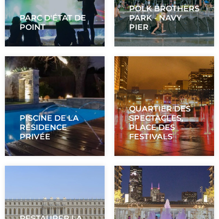
POLK BROTHERS
PARC D'ÉTAT DE
PARK - NAVY
POINT
PIER
QUARTIER DES
PISCINE DE LA
SPECTACLES,
RÉSIDENCE
PLACE DES
PRIVÉE
FESTIVALS
RESTAURER LA