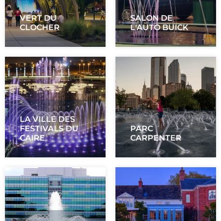
VERT DU
SALON DE
CLOCHER
L'AUTO BUICK
LA VILLE DES
FESTIVALS DU
PARC
CAIRE
CARPENTER