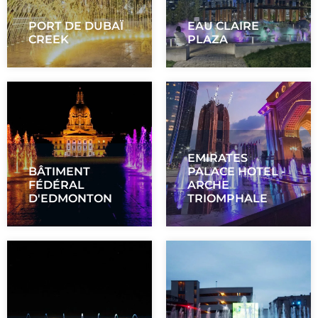
PORT DE DUBAÏ
EAU CLAIRE
CREEK
PLAZA
EMIRATES
BÂTIMENT
PALACE HOTEL -
FÉDÉRAL
ARCHE
D'EDMONTON
TRIOMPHALE