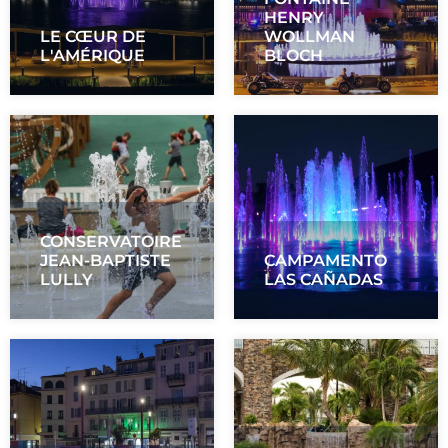
HENRY
LE CŒUR DE
WOLLMAN
L'AMÉRIQUE
BLOCH
CONSERVATOIRE
JEAN-BAPTISTE
CAMPAMENTO
LULLY
LAS CAÑADAS