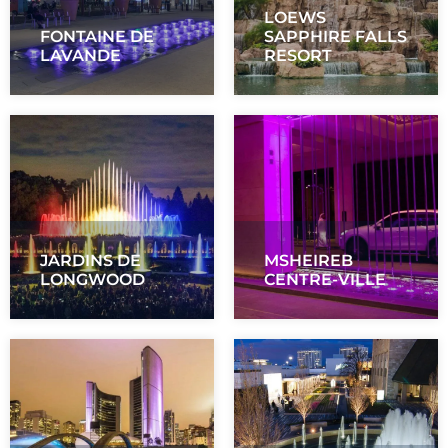
LOEWS
FONTAINE DE
SAPPHIRE FALLS
LAVANDE
RESORT
JARDINS DE
MSHEIREB
LONGWOOD
CENTRE-VILLE