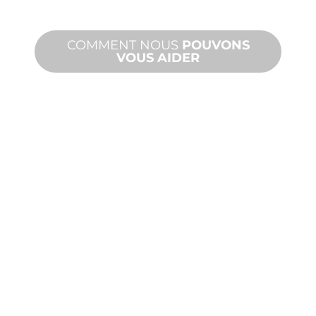
de performance.
COMMENT NOUS
POUVONS
VOUS AIDER
PRODUITS
ET
ASSISTANCE
TECHNIQUE
Nous vous soutenons, vous et votre
projet d'aménagement aquatique.
Nous offrons une assistance produit
avec des délais d'exécution rapides et
des services sur site et à distance.