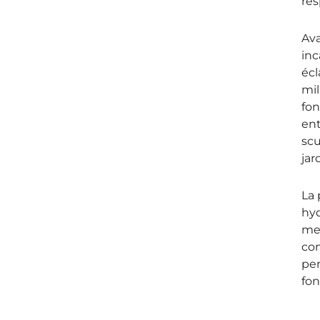
res
Ava
inc
écl
mil
fon
ent
scu
jar
La 
hyd
mer
com
per
fon