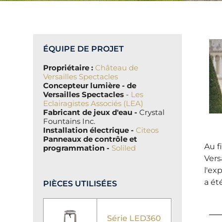
ÉQUIPE DE PROJET
Propriétaire :
Château de
Versailles Spectacles
Concepteur lumière - de
Versailles Spectacles
-
Les
Eclairagistes Associés (LEA)
Fabricant de jeux d'eau -
Crystal
Fountains Inc.
Installation électrique -
Citeos
Panneaux de contrôle et
Au f
programmation -
Soliled
Vers
l'ex
a ét
PIÈCES UTILISÉES
Série LED360