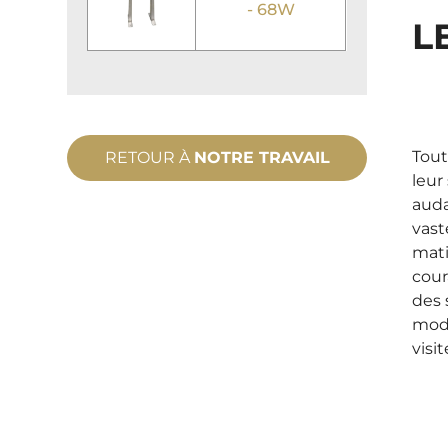
- 68W
L
Tout
RETOUR À
NOTRE TRAVAIL
leur
auda
vast
mati
cour
des 
mode
visit