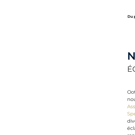
Du 
N
É
O
o
nou
Ass
Sp
div
écl