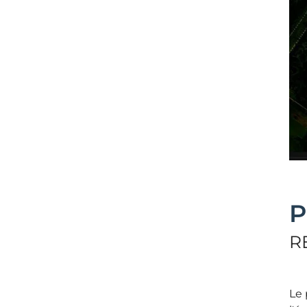
P
R
Le 