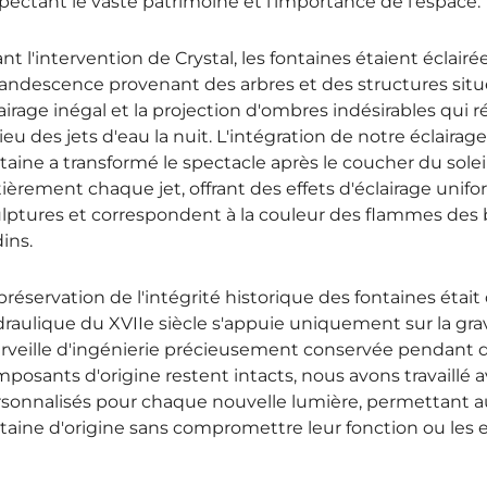
pectant le vaste patrimoine et l'importance de l'espace.
nt l'intervention de Crystal, les fontaines étaient éclair
andescence provenant des arbres et des structures situées 
airage inégal et la projection d'ombres indésirables qui ré
ieu des jets d'eau la nuit. L'intégration de notre éclai
taine a transformé le spectacle après le coucher du sol
ièrement chaque jet, offrant des effets d'éclairage uni
lptures et correspondent à la couleur des flammes des bou
dins.
préservation de l'intégrité historique des fontaines étai
raulique du XVIIe siècle s'appuie uniquement sur la grav
veille d'ingénierie précieusement conservée pendant des
posants d'origine restent intacts, nous avons travaillé
sonnalisés pour chaque nouvelle lumière, permettant a
taine d'origine sans compromettre leur fonction ou le