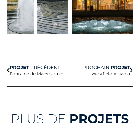
Précédent
Suiv
PROJET
PRÉCÉDENT
PROCHAIN
PROJET
Fontaine de Macy's au centre-ville de Summerlin
Westfield Arkadia
PLUS DE
PROJETS