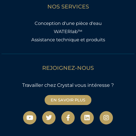
NOS SERVICES
Conception d'une pièce d'eau
WATERlab™
Assistance technique et produits
REJOIGNEZ-NOUS
Travailler chez Crystal vous intéresse ?
EN SAVOIR PLUS
Y
T
F
L
I
o
w
a
i
n
u
i
c
n
s
t
t
e
k
t