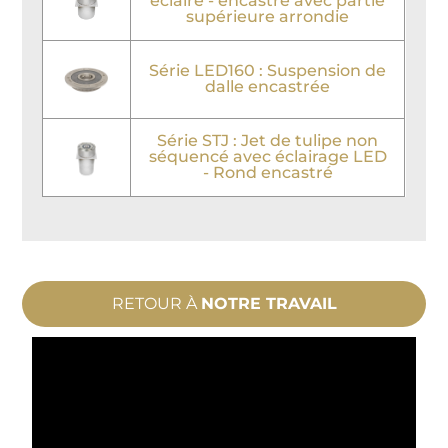
éclairé - encastré avec partie
supérieure arrondie
Série LED160 : Suspension de
dalle encastrée
Série STJ : Jet de tulipe non
séquencé avec éclairage LED
- Rond encastré
RETOUR À
NOTRE TRAVAIL