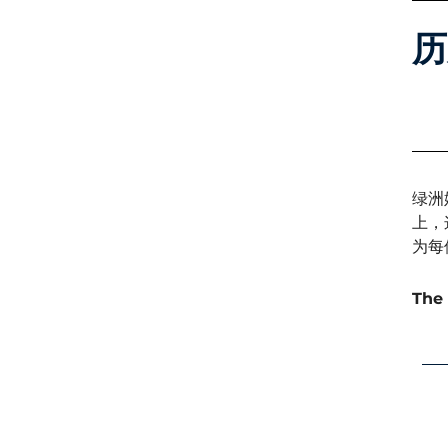
历
绿洲
上，
为每
The