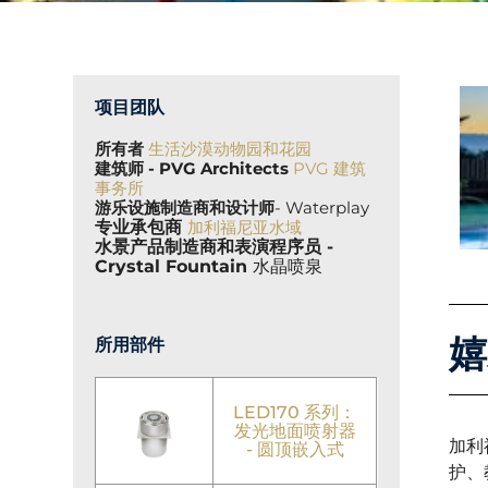
项目团队
所有者
生活沙漠动物园和花园
建筑师 - PVG Architects
PVG 建筑
事务所
游乐设施制造商和设计师
- Waterplay
专业承包商
加利福尼亚水域
水景产品制造商
和表演程序员
-
Crystal Fountain
水晶喷泉
嬉
所用部件
LED170 系列：
发光地面喷射器
加利
- 圆顶嵌入式
护、