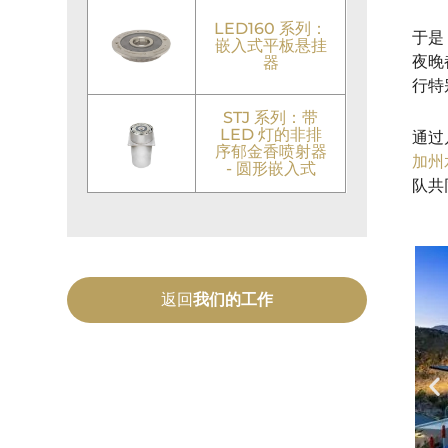
LED160 系列：
于是
嵌入式平板悬挂
夜晚
器
行特
STJ 系列：带
LED 灯的非排
通过
序郁金香喷射器
加州
- 圆形嵌入式
队共
返回
我们的工作