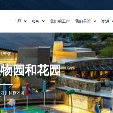
产品
服务
我们的工作
我们是谁
资源
水景设计
我们的故事
教育
水实验室
我们的价值观
博客
产品和技术支持
认识我们的团队
新闻
目
,
餐饮
职业生涯
动物园和花园
尼亚州棕榈沙漠