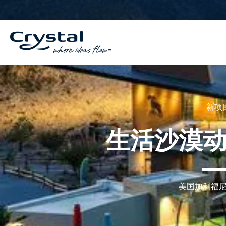
跳
内
至
容
内
容
新项
生活沙漠
美国加利福