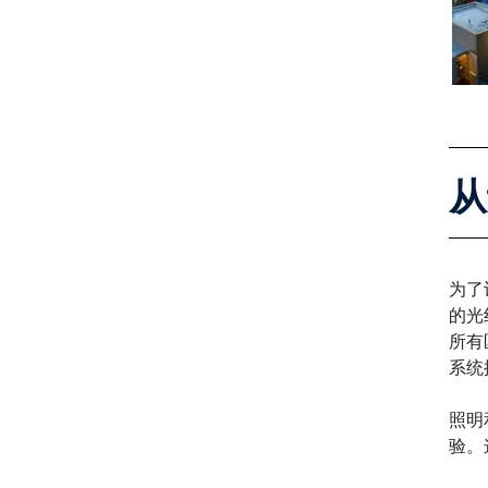
从
为了
的光
所有
系统
照明
验。