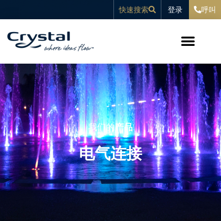
跳
内
登录
快速搜索
呼叫
至
容
内
容
我们的
产品
电气连接