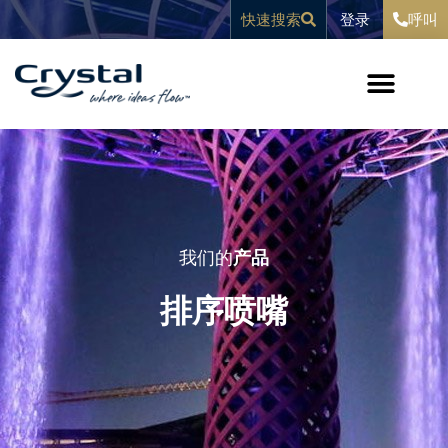
跳
内
登录
快速搜索
呼叫
至
容
内
容
我们的
产品
排序喷嘴