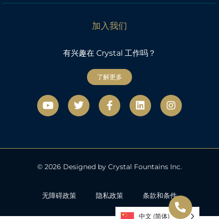
加入我们
有兴趣在 Crystal 工作吗？
了解更多
视
微
F
L
社
频
博
a
i
交
c
n
网
e
k
络
b
e
o
d
o
i
k
n
© 2026 Designed by Crystal Fountains Inc.
-
f
无障碍政策
隐私政策
条款和条件
中文 (简体)