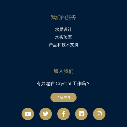
我们的服务
水景设计
水实验室
产品和技术支持
加入我们
有兴趣在 Crystal 工作吗？
了解更多
视
微
F
L
社
频
博
a
i
交
c
n
网