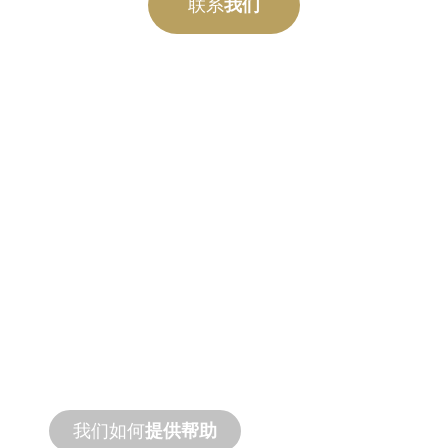
联系
我们
定制
制造
从概念到调试，全新和定制产品创新可满足
您的设计和性能需求。
我们如何
提供帮助