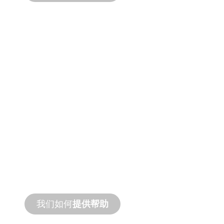
产品和技术
支持
我们支持您和您的水景项目。我们提供产品
支持和快速周转服务，并提供现场和远程服
务。
我们如何
提供帮助