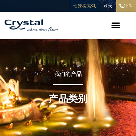
跳
内
登录
快速搜索
呼叫
至
容
内
容
我们的
产品
产品类别