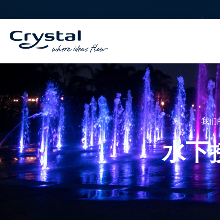
跳
内
至
容
内
容
我们
水下